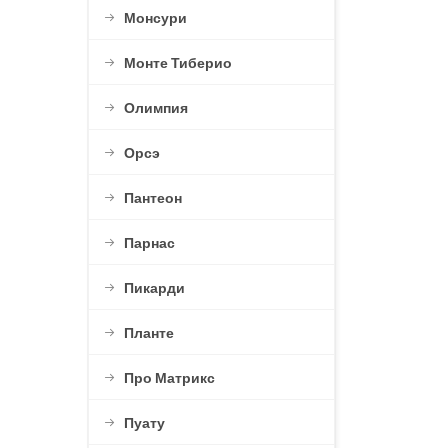
Монсури
Монте Тиберио
Олимпия
Орсэ
Пантеон
Парнас
Пикарди
Планте
Про Матрикс
Пуату