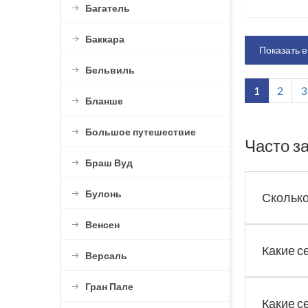
Багатель
Баккара
Показать 
Бельвиль
1
2
3
Бланше
Большое путешествие
Часто з
Браш Вуд
Булонь
Сколько
Венсен
Какие с
Версаль
Гран Пале
Какие с