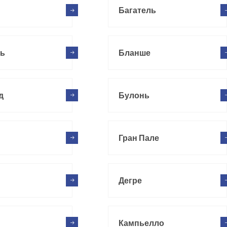
Багатель
ь
Бланше
д
Булонь
Гран Пале
Дегре
Кампьелло