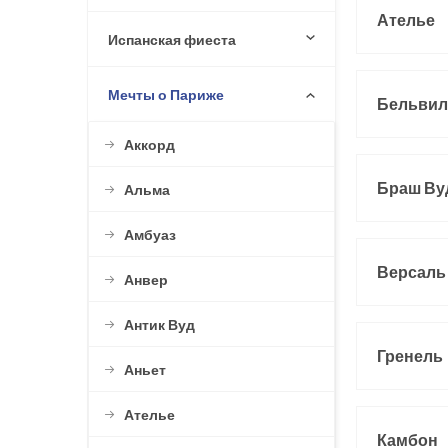
Ателье
Испанская фиеста
Мечты о Париже
Бельвил
Аккорд
Браш Ву
Альма
Амбуаз
Версаль
Анвер
Антик Вуд
Гренель
Аньет
Ателье
Камбон