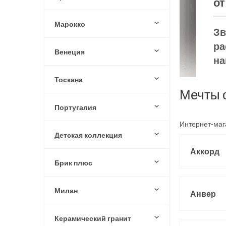
от
Марокко
Зв
ра
Венеция
на
Тоскана
Мечты 
Португалия
Интернет-маг
Детская коллекция
Аккорд
Брик плюс
Милан
Анвер
Керамический гранит