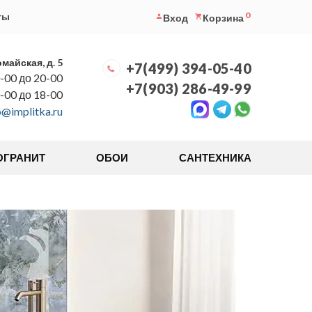
0
ты
Вход
Корзина
омайская, д. 5
+7(499) 394-05-40
-00 до 20-00
+7(903) 286-49-99
0-00 до 18-00
o@implitka.ru
ОГРАНИТ
ОБОИ
САНТЕХНИКА