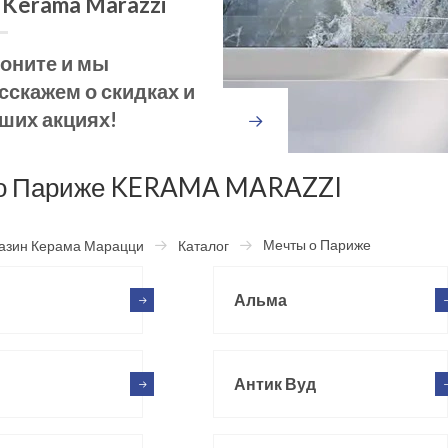
 Kerama Marazzi
оните и мы
сскажем о скидках и
ших акциях!
о Париже KERAMA MARAZZI
Мечты о Париже
азин Керама Марацци
Каталог
Альма
Антик Вуд