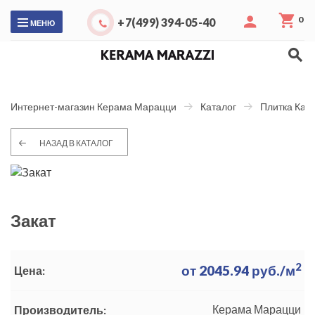
0
+7(499) 394-05-40
МЕНЮ
Интернет-магазин Керама Марацци
Каталог
Плитка Каб
НАЗАД В КАТАЛОГ
Закат
2
от
2045.94
руб./м
Цена:
Керама Марацци
Производитель: