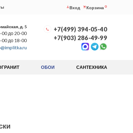
0
ты
Вход
Корзина
омайская, д. 5
+7(499) 394-05-40
-00 до 20-00
+7(903) 286-49-99
0-00 до 18-00
o@implitka.ru
ОГРАНИТ
ОБОИ
САНТЕХНИКА
ски