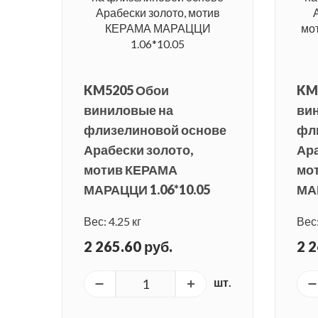
KM5205 Обои
KM
виниловые на
ви
флизелиновой основе
фл
Арабески золото,
Ар
мотив КЕРАМА
мо
МАРАЦЦИ 1.06*10.05
МАР
Вес: 4.25 кг
Вес:
2 265.60 руб.
2 2
шт.