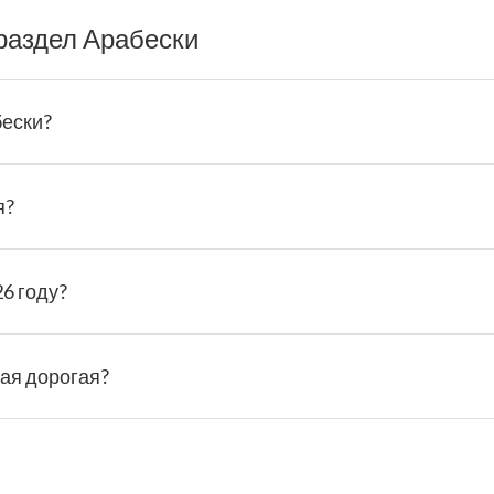
раздел Арабески
бески?
я?
6 году?
мая дорогая?