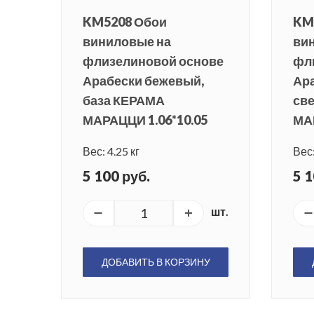
KM5208 Обои
KM
виниловые на
ви
флизелиновой основе
фл
Арабески бежевый,
Ар
база КЕРАМА
св
МАРАЦЦИ 1.06*10.05
МАР
Вес: 4.25 кг
Вес:
5 100 руб.
5 1
шт.
ДОБАВИТЬ В КОРЗИНУ