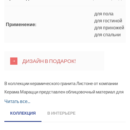
для пола
для гостиной
Применение:
для прихожей
для спальни
ДИЗАЙН В ПОДАРОК!
В коллекции керамического гранита Листоне от компании
Керама Марацци представлен облицовочный материал для
пола «под паркет», в точности передающий фактуру
Читать все...
натурального дерева. Предложенный керамогранит с
КОЛЛЕКЦИЯ
В ИНТЕРЬЕРЕ
матовой поверхностью, размером 9,9 x 40,2 см. Цветовая
гамма коллекции включает пять оттенков: бежевый, желтый,