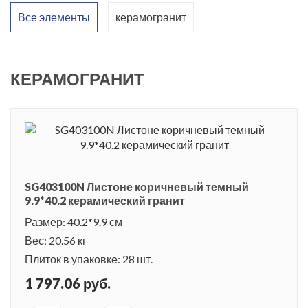
серый, светло-коричневый и темно-коричневый. Материал
Все элементы
керамогранит
можно использовать в одном строго подобранном цвете или
же создать контрастное сочетание, но результат все равно
будет очень эффектным. Стиль коллекции
КЕРАМОГРАНИТ
минималистический, а значит и универсальный, он подходит
для любого помещения или пространства. Керамогранит
Листоне обладает отличными эксплуатационными
свойствами, стоек к воздействию химических веществ, легко
очищается, не меняет цвет и имеет хорошую прочность.
SG403100N Листоне коричневый темный
9.9*40.2 керамический гранит
Размер: 40.2*9.9 см
Вес: 20.56 кг
Плиток в упаковке: 28 шт.
1 797.06 руб.