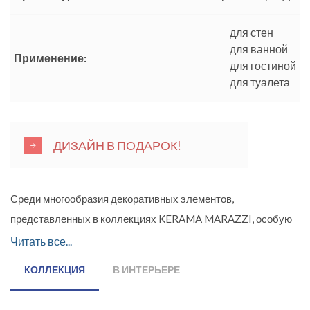
для стен
для ванной
Применение:
для гостиной
для туалета
ДИЗАЙН В ПОДАРОК!
Среди многообразия декоративных элементов,
представленных в коллекциях KERAMA MARAZZI, особую
роль играют бордюры, благодаря своей форме получившие
Читать все...
название «карандаш». Разных форматов, структур, цветов,
КОЛЛЕКЦИЯ
В ИНТЕРЬЕРЕ
декорированные металлом, платиной и перламутром, они
великолепно акцентируют любую дизайнерскую идею. В