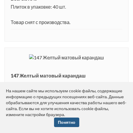
Плиток в упаковке: 40 шт.
Товар снят с производства.
147 Желтый матовый карандаш
Размер: 1.5*20 см
На нашем сайте мы используем cookie файлы, содержащие
Вес: 0.05 кг
информацию о предыдущих посещениях веб-сайта. Данные
Плиток в упаковке: 40 шт.
обрабатываются для улучшения качества работы нашего веб-
сайта. Если вы не хотите использовать cookie файлы,
79.20 руб.
измените настройки браузера.
Понятно
шт.