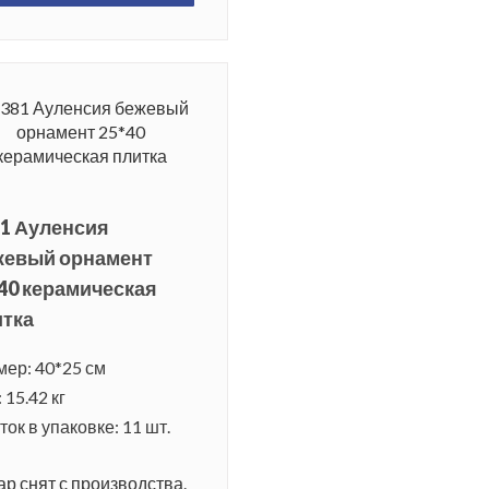
1 Ауленсия
жевый орнамент
40 керамическая
итка
мер: 40*25 см
 15.42 кг
ок в упаковке: 11 шт.
ар снят с производства.