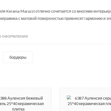
ля Kerama Marazzi отлично сочетается со многими интерье
керамика с матовой поверхностью привнесет гармонию и эле
од ткань» представлен в формате 25х40 см. Цветовая гамма
олько вариантов кафеля: с дизайном «под буазери», с цвето
Ы ОФОРМЛЕНИЯ
бордюры и плинтусы.
де-Ауленсия, который расположен в окрестностях столицы 
бордюры
льманской культуры.