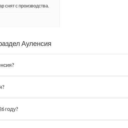
ар снят с производства.
раздел Ауленсия
енсия?
я?
26 году?