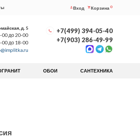
0
ты
Вход
Корзина
омайская, д. 5
+7(499) 394-05-40
-00 до 20-00
+7(903) 286-49-99
0-00 до 18-00
o@implitka.ru
ОГРАНИТ
ОБОИ
САНТЕХНИКА
сия