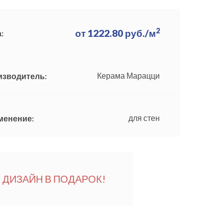
2
от
1222.80
руб./м
:
Керама Марацци
изводитель:
для стен
менение:
ДИЗАЙН В ПОДАРОК!