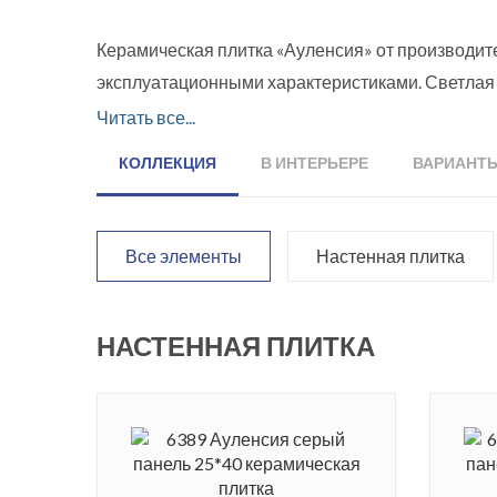
Керамическая плитка «Ауленсия» от производите
эксплуатационными характеристиками. Светлая 
помещения. Облицовочный материал для стен «п
Читать все...
оттенках. Дизайнеры компании подготовили неск
КОЛЛЕКЦИЯ
В ИНТЕРЬЕРЕ
ВАРИАНТ
Завершают керамический ансамбль рельефные 
Серия керамики была названа в честь Кастильо-
Все элементы
Настенная плитка
стратегическое значение – часть наследия мусу
НАСТЕННАЯ ПЛИТКА