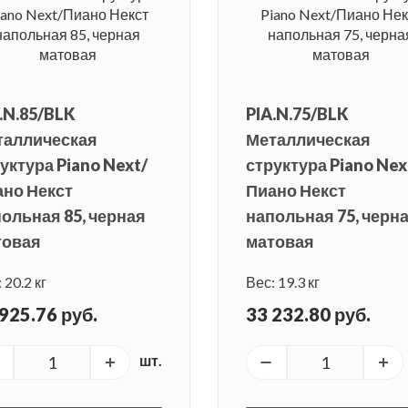
.N.85/BLK
PIA.N.75/BLK
таллическая
Металлическая
уктура Piano Next/
структура Piano Nex
но Некст
Пиано Некст
ольная 85, черная
напольная 75, черн
товая
матовая
 20.2 кг
Вес: 19.3 кг
925.76 руб.
33 232.80 руб.
шт.