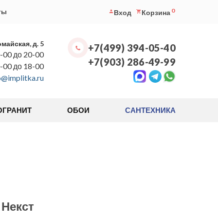
0
ты
Вход
Корзина
омайская, д. 5
+7(499) 394-05-40
-00 до 20-00
+7(903) 286-49-99
0-00 до 18-00
o@implitka.ru
ОГРАНИТ
ОБОИ
САНТЕХНИКА
 Некст