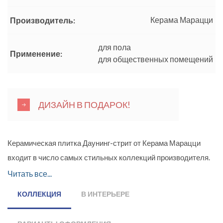
Керама Марацци
Производитель:
для пола
Применение:
для общественных помещений
ДИЗАЙН В ПОДАРОК!
Керамическая плитка Даунинг-стрит от Керама Марацци
входит в число самых стильных коллекций производителя.
Высокие технологии производства дали возможность
Читать все...
выпустить оригинальную керамику самого лучшего
КОЛЛЕКЦИЯ
В ИНТЕРЬЕРЕ
качества, износоустойчивую и элегантную. Для плитки
выбрали матовую поверхность с благородным зернистыми