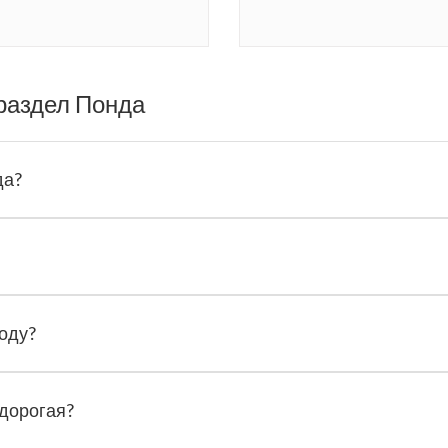
раздел Понда
да?
году?
 дорогая?