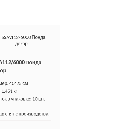
A112/6000 Понда
кор
мер: 40*25 см
 1.451 кг
ок в упаковке: 10 шт.
ар снят с производства.