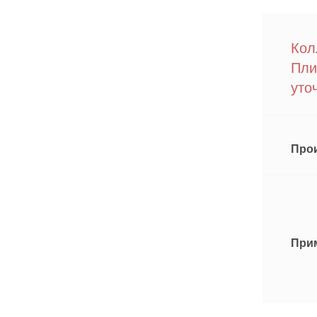
Кол
Пли
уто
Про
При