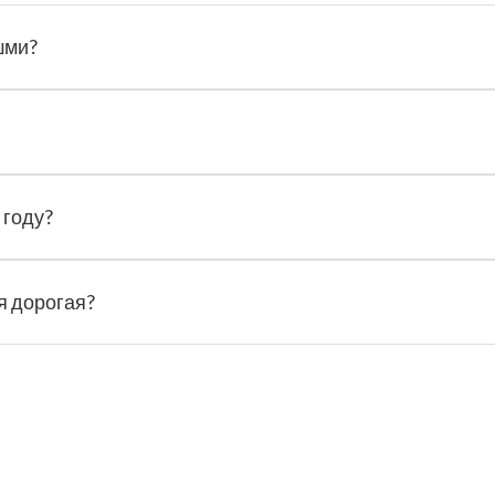
шми?
 году?
я дорогая?