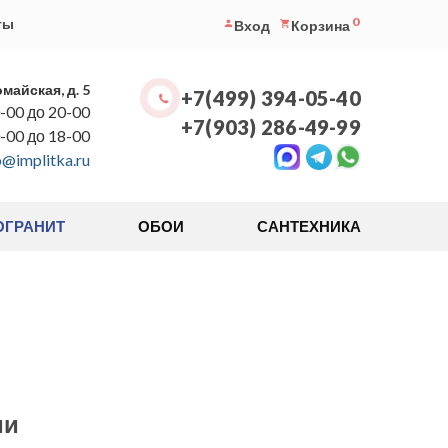
0
ты
Вход
Корзина
омайская, д. 5
+7(499) 394-05-40
-00 до 20-00
+7(903) 286-49-99
0-00 до 18-00
o@implitka.ru
ОГРАНИТ
ОБОИ
САНТЕХНИКА
ми