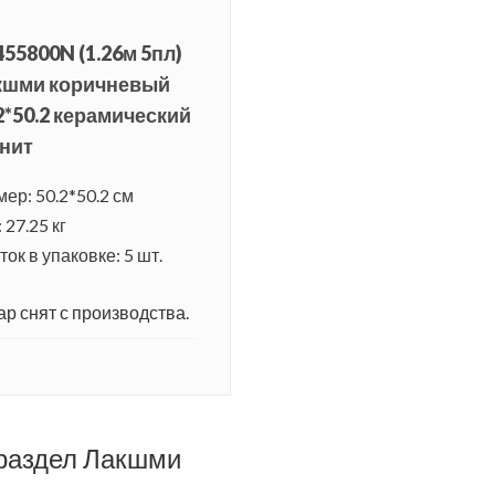
55800N (1.26м 5пл)
кшми коричневый
2*50.2 керамический
нит
мер: 50.2*50.2 см
 27.25 кг
ок в упаковке: 5 шт.
ар снят с производства.
 раздел Лакшми