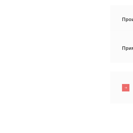
Про
При