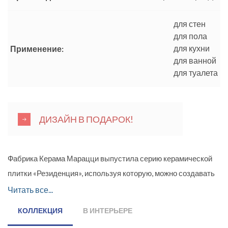
для стен
для пола
для кухни
Применение:
для ванной
для туалета
ДИЗАЙН В ПОДАРОК!
Фабрика Керама Марацци выпустила серию керамической
плитки «Резиденция», используя которую, можно создавать
потрясающий дизайн комнат. Керамическая плитка,
Читать все...
стилизованная под натуральный камень, имеет матовую
КОЛЛЕКЦИЯ
В ИНТЕРЬЕРЕ
поверхность. Цветовая гамма серии выдержана в белом и