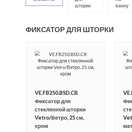
шторки
ванну
ФИКСАТОР ДЛЯ ШТОРКИ
VE.FB250.BSD.CR
VE.
Фиксатор для
Фи
стеклянной шторки
ст
Vetro/Ветро, 25 см,
Vet
хром
ма