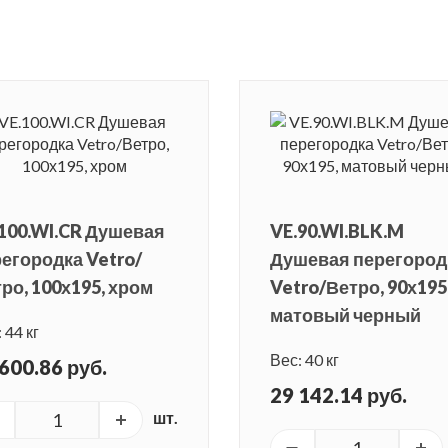
100.WI.CR Душевая
VE.90.WI.BLK.M
егородка Vetro/
Душевая перегород
ро, 100х195, хром
Vetro/Ветро, 90х195
матовый черный
 44 кг
Вес: 40 кг
600.86 руб.
29 142.14 руб.
шт.