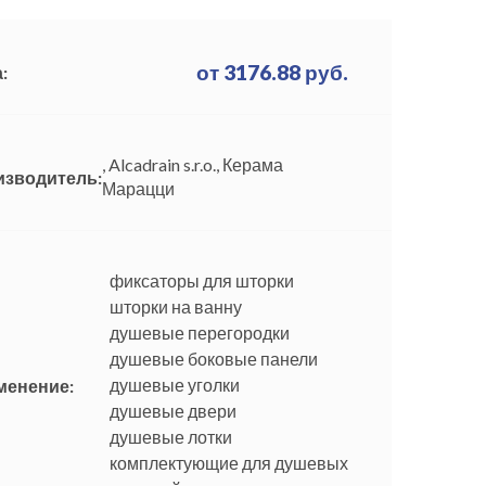
от
3176.88
руб.
:
, Alcadrain s.r.o., Керама
изводитель:
Марацци
фиксаторы для шторки
шторки на ванну
душевые перегородки
душевые боковые панели
душевые уголки
менение:
душевые двери
душевые лотки
комплектующие для душевых