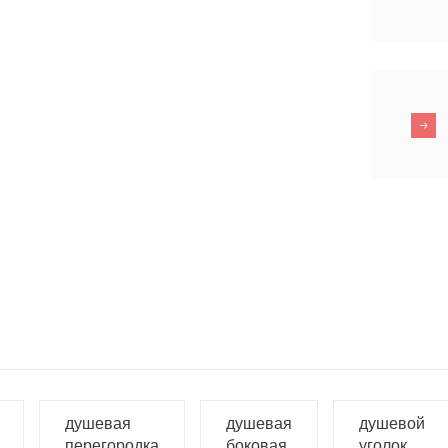
душевая
душевая
душевой
перегородка
боковая
уголок