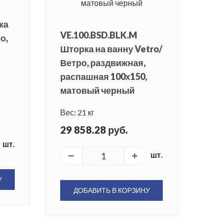
ка
VE.100.BSD.BLK.M
о,
Шторка на ванну Vetro/
Ветро, раздвижная,
распашная 100х150,
матовый черный
Вес: 21 кг
29 858.28 руб.
шт.
шт.
У
ДОБАВИТЬ В КОРЗИНУ