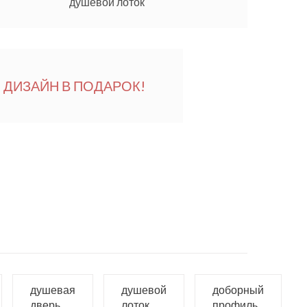
душевой лоток
ДИЗАЙН В ПОДАРОК!
душевая
душевой
доборный
дверь
лоток
профиль