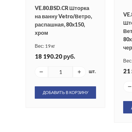
VE.80.BSD.CR Шторка
VE.
на ванну Vetro/Ветро,
Што
распашная, 80х150,
Вет
хром
80х
Вес: 19 кг
че
18 190.20 руб.
Вес:
21 
шт.
ДОБАВИТЬ В КОРЗИНУ