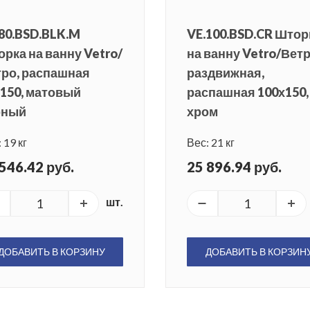
80.BSD.BLK.M
VE.100.BSD.CR Штор
рка на ванну Vetro/
на ванну Vetro/Ветр
ро, распашная
раздвижная,
150, матовый
распашная 100х150,
рный
хром
 19 кг
Вес: 21 кг
546.42 руб.
25 896.94 руб.
шт.
ДОБАВИТЬ В КОРЗИНУ
ДОБАВИТЬ В КОРЗИН