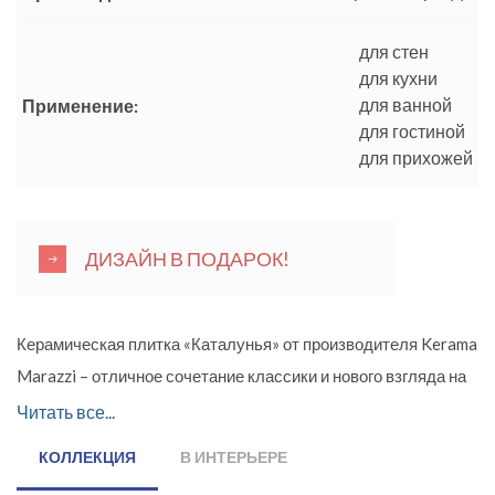
для стен
для кухни
для ванной
Применение:
для гостиной
для прихожей
ДИЗАЙН В ПОДАРОК!
Керамическая плитка «Каталунья» от производителя Kerama
Marazzi – отличное сочетание классики и нового взгляда на
современный интерьер. В коллекции представлен
Читать все...
облицовочный материал для пола и стен, имитирующий
КОЛЛЕКЦИЯ
В ИНТЕРЬЕРЕ
эстетику бетона. Формат керамики для стен с гладкой и