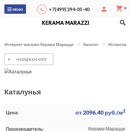
0
+7(499) 394-05-40
МЕНЮ
Интернет-магазин Керама Марацци
Каталог
Испанская 
НАЗАД В КАТАЛОГ
Каталунья
2
от
2096.40
руб./м
Цена:
Керама Марацци
Производитель: