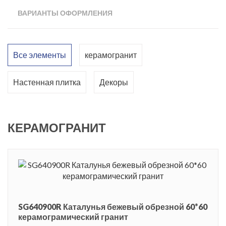
структурированной поверхностями: 30х89,5 см и 15х90 см.
ВАРИАНТЫ ОФОРМЛЕНИЯ
Цветовая палитра серии выполнена в бежевых и серых
оттенках, дополненных синим и розовым цветом. Дизайнеры
компании подготовили два восточных декора с изысканным
Все элементы
керамогранит
мозаичным орнаментом. Для облицовки пола предложена
матовая керамика форматом 60х60 см с обрезными краями,
Настенная плитка
Декоры
которая обеспечивает минимальные швы в процессе
укладки. Керамическая плитка «Каталунья» позволит
создать современный интерьер в элегантном и богемном
КЕРАМОГРАНИТ
стиле.
Серия керамики получила название в честь разделяющей
Барселону на два района площади - Пласа-де-Каталунья,
украшенной фонтанами и работами известных скульпторов.
В одном районе сосредоточены современные и новаторские
SG640900R Каталунья бежевый обрезной 60*60
сооружения, в другом – старый готические постройки. Пласа-
керамограмический гранит