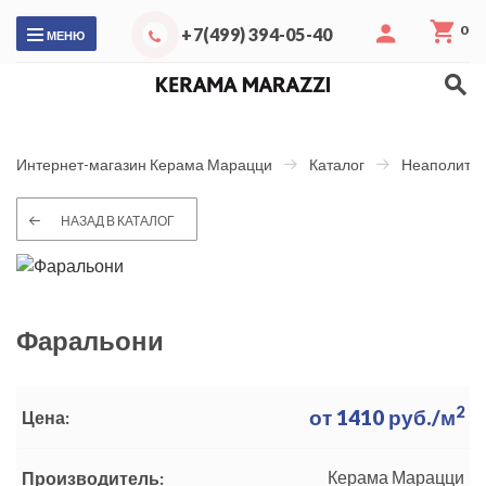
0
+7(499) 394-05-40
МЕНЮ
Интернет-магазин Керама Марацци
Каталог
Неаполитан
НАЗАД В КАТАЛОГ
Фаральони
2
от
1410
руб./м
Цена:
Керама Марацци
Производитель: