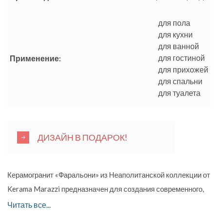
для пола
для кухни
для ванной
для гостиной
Применение:
для прихожей
для спальни
для туалета
ДИЗАЙН В ПОДАРОК!
Керамогранит «Фаральони» из Неаполитанской коллекции от
Kerama Marazzi предназначен для создания современного,
притягательного и в то же время сдержанного интерьера.
Читать все...
Коллекция стилизована под природный камень.