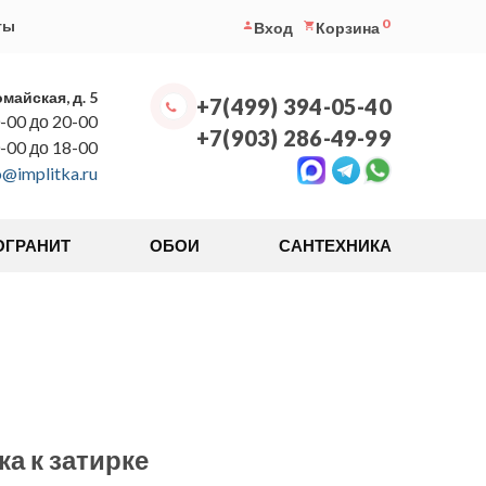
0
ты
Вход
Корзина
омайская, д. 5
+7(499) 394-05-40
-00 до 20-00
+7(903) 286-49-99
0-00 до 18-00
o@implitka.ru
ОГРАНИТ
ОБОИ
САНТЕХНИКА
а к затирке