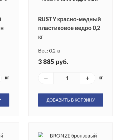
й
RUSTY красно-медный
он
пластиковое ведро 0,2
кг
Вес: 0.2 кг
3 885 руб.
кг
кг
У
ДОБАВИТЬ В КОРЗИНУ