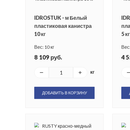
IDROSTUK - м Белый
ID
пластиковая канистра
пла
10 кг
5 кг
Вес: 10 кг
Вес:
8 109 руб.
4 5
кг
ДОБАВИТЬ В КОРЗИНУ