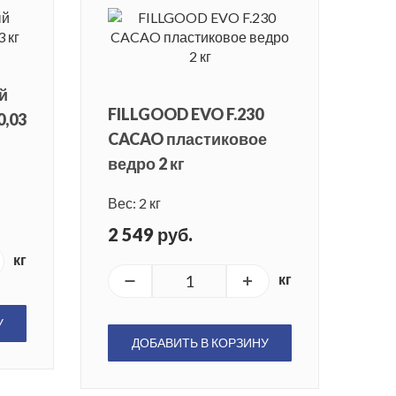
й
FILLGOOD EVO F.230
0,03
CACAO пластиковое
ведро 2 кг
Вес: 2 кг
2 549 руб.
кг
кг
У
ДОБАВИТЬ В КОРЗИНУ