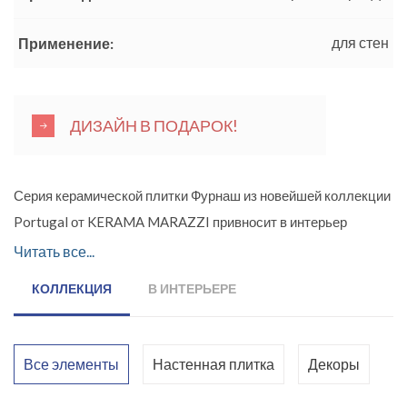
для стен
Применение:
ДИЗАЙН В ПОДАРОК!
Серия керамической плитки Фурнаш из новейшей коллекции
Portugal от KERAMA MARAZZI привносит в интерьер
свежесть и красоту весеннего утра. Коллекция
Читать все...
представлена в светлой цветовой гамме с изящными
КОЛЛЕКЦИЯ
В ИНТЕРЬЕРЕ
цветочными декорами. Зеленые, белые, розовые оттенки
основной плитки прекрасно сочетаются между собой и
дополняются орнаментами декоров. Живописные рисунки на
Все элементы
Настенная плитка
Декоры
них как будто только нарисованы и дышат свежестью и
чистотой. Тонкие металлизированные штрихи поверх цветов