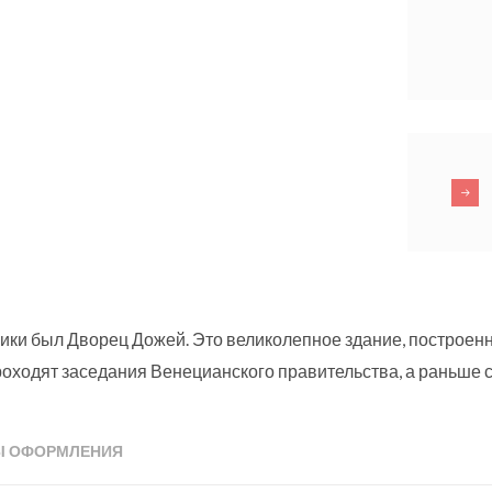
ки был Дворец Дожей. Это великолепное здание, построенн
роходят заседания Венецианского правительства, а раньше
тие постоянных вражеских набегов, пожаров, революций и др
 был своего рода крепостью, затем штабом местной полиции 
Ы ОФОРМЛЕНИЯ
внушающий почтение, трепет и благоговение каждому инозем