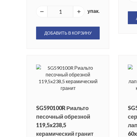
упак.
ДОБАВИТЬ В КОРЗИНУ
SG590100R Риальто
SG
песочный обрезной
се
119,5x238,5
ла
керамический гранит
60x