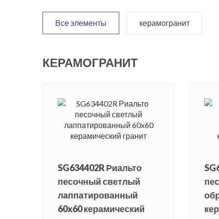
Все элементы
керамогранит
КЕРАМОГРАНИТ
SG634402R Риальто
SG
песочный светлый
пе
лаппатированный
обр
60x60 керамический
кер