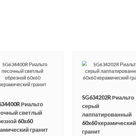
SG634202R Риальто
634400R Риальто
серый
сочный светлый
лаппатированный
езной 60x60
60x60 керамический
амический гранит
гранит