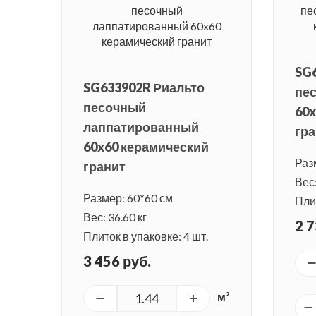
SG
SG633902R Риальто
пе
песочный
60x
лаппатированный
гра
60x60 керамический
Раз
гранит
Вес:
Размер: 60*60 см
Плит
Вес: 36.60 кг
2 7
Плиток в упаковке: 4 шт.
3 456 руб.
м²