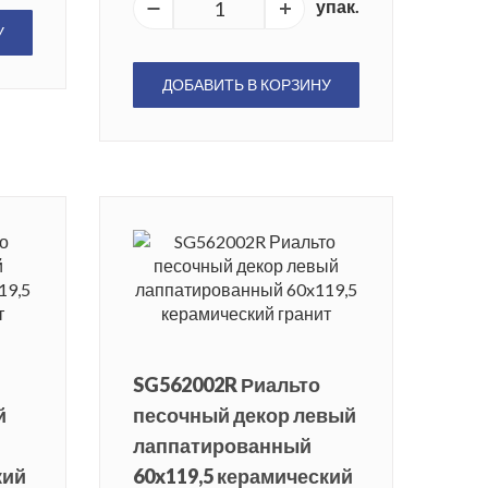
упак.
У
ДОБАВИТЬ В КОРЗИНУ
SG562002R Риальто
й
песочный декор левый
лаппатированный
кий
60x119,5 керамический