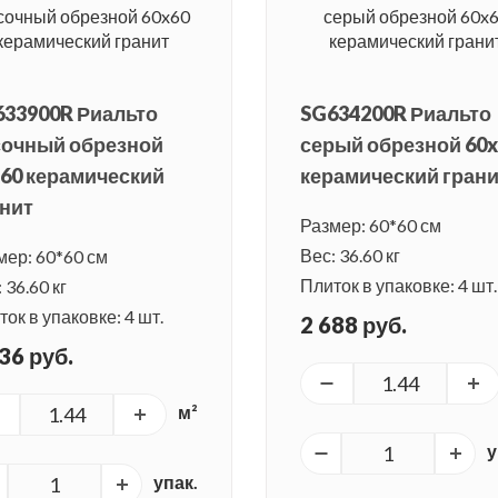
633900R Риальто
SG634200R Риальто
сочный обрезной
серый обрезной 60
60 керамический
керамический гран
нит
Размер: 60*60 см
Вес: 36.60 кг
мер: 60*60 см
Плиток в упаковке: 4 шт.
 36.60 кг
ок в упаковке: 4 шт.
2 688 руб.
36 руб.
м²
у
упак.