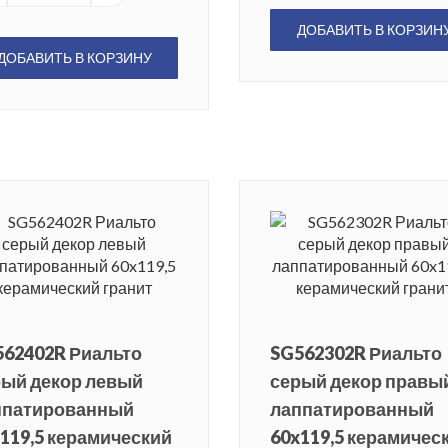
ДОБАВИТЬ В КОРЗИН
ДОБАВИТЬ В КОРЗИНУ
562402R Риальто
SG562302R Риальто
рый декор левый
серый декор правы
ппатированный
лаппатированный
119,5 керамический
60x119,5 керамичес