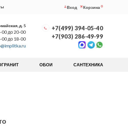
0
ты
Вход
Корзина
омайская, д. 5
+7(499) 394-05-40
-00 до 20-00
+7(903) 286-49-99
0-00 до 18-00
o@implitka.ru
ОГРАНИТ
ОБОИ
САНТЕХНИКА
то