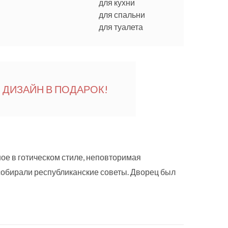
для кухни
для спальни
для туалета
ДИЗАЙН В ПОДАРОК!
ое в готическом стиле, неповторимая
 собирали республиканские советы. Дворец был
угих катаклизмов, в настоящее время дворец
и канцелярии. И только в 16 веке
ному человеку.