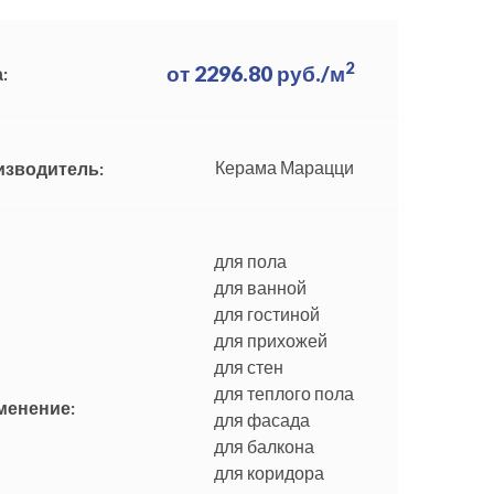
2
от
2296.80
руб./м
:
Керама Марацци
изводитель:
для пола
для ванной
для гостиной
для прихожей
для стен
для теплого пола
менение:
для фасада
для балкона
для коридора