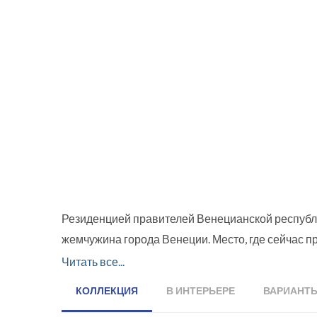
Резиденцией правителей Венецианской республи
жемчужина города Венеции. Место, где сейчас п
воздвигнут в 10 веке. Переживая не одно столе
Читать все...
выглядит совершенно по-другому. Изначально он
КОЛЛЕКЦИЯ
В ИНТЕРЬЕРЕ
ВАРИАНТ
правительство решило сделать из него дворец, 