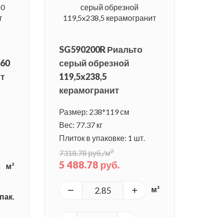
SG590200R Риальто
x60
серый обрезной
ит
119,5x238,5
керамогранит
Размер: 238*119 см
Вес: 77.37 кг
Плиток в упаковке: 1 шт.
2
7318.78 руб./м
5 488.78 руб.
м²
м²
пак.