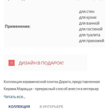
для стен
для кухни
для ванной
Применение:
для гостиной
для туалета
для прихожей
ДИЗАЙН В ПОДАРОК!
Коллекция керамической плитки Дорато, представленная
Керама Марацци - прекрасный способ внести в интерьер
атмосферу очарование и уюта. Материал представляет
Читать все...
собой потрясающую имитацию природного белого мрамора с
КОЛЛЕКЦИЯ
В ИНТЕРЬЕРЕ