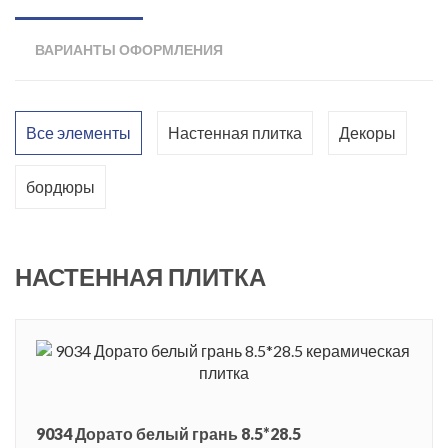
характерными для него очертаниями и структурой.
Предложенный материал выполнен в форме кирпичиков с
ВАРИАНТЫ ОФОРМЛЕНИЯ
матовой поверхностью, размером 8,5 x 28,5 см. Самый
универсальный цвет - это белый. Такая плитка отлично
впишется в кухню любого стиля. Она прекрасно сочетается
Все элементы
Настенная плитка
Декоры
с любым цветом мебели и различными аксессуарами.
Фоновую плитку дополняют изысканные декоры с золотым
бордюры
орнаментом. Сочетая базовую плитку и декоры, можно
выбрать различные способы раскладки: горизонтально со
смещением, ёлочкой или зигзагом, по диагонали,
НАСТЕННАЯ ПЛИТКА
вертикально со смещением. Это позволит создать
эксклюзивную отделку. Перечисленные методы можно
комбинировать, что увеличивает число вариаций
практически до бесконечности. Коллекция Дорато обладает
превосходными эксплуатационными характеристиками,
9034 Дорато белый грань 8.5*28.5
высокой прочностью и отсутствием водопоглощения.