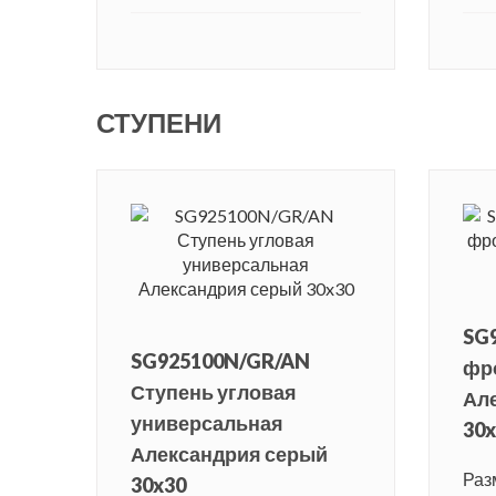
СТУПЕНИ
SG
SG925100N/GR/AN
фр
Ступень угловая
Ал
универсальная
30x
Александрия серый
Раз
30x30