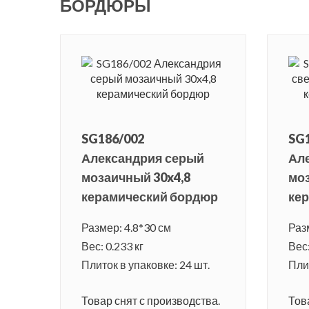
БОРДЮРЫ
SG186/002
SG
Александрия серый
Ал
мозаичный 30x4,8
моз
керамический бордюр
ке
Размер: 4.8*30 см
Раз
Вес: 0.233 кг
Вес:
Плиток в упаковке: 24 шт.
Плит
Товар снят с производства.
Тов