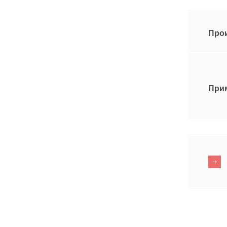
Про
При