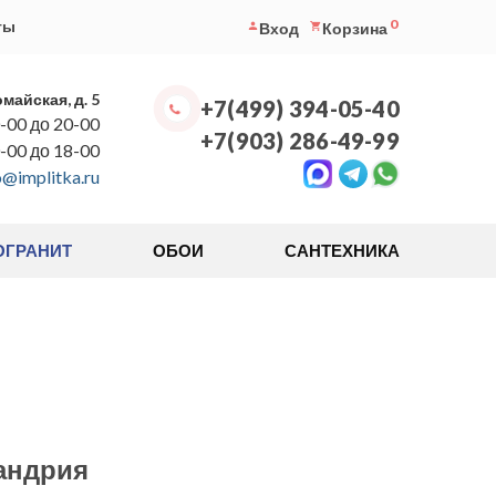
0
ты
Вход
Корзина
омайская, д. 5
+7(499) 394-05-40
-00 до 20-00
+7(903) 286-49-99
0-00 до 18-00
o@implitka.ru
ОГРАНИТ
ОБОИ
САНТЕХНИКА
андрия