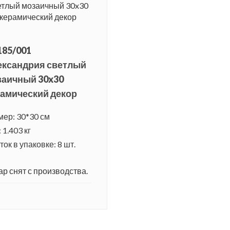
185/001
ександрия светлый
заичный 30x30
амический декор
мер: 30*30 см
 1.403 кг
ок в упаковке: 8 шт.
ар снят с производства.