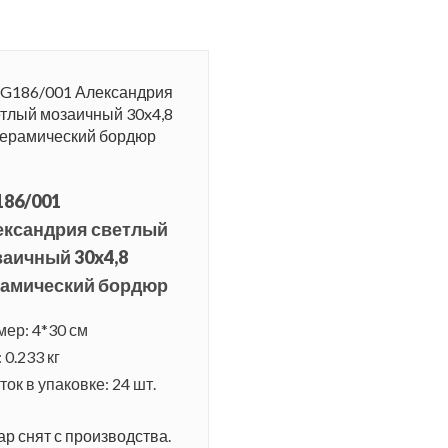
186/001
ександрия светлый
аичный 30x4,8
рамический бордюр
мер: 4*30 см
 0.233 кг
ок в упаковке: 24 шт.
ар снят с производства.