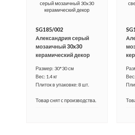
SG185/002
SG
Александрия серый
Ал
мозаичный 30x30
мо
керамический декор
кер
Размер: 30*30 см
Раз
Вес: 1.4 кг
Вес:
Плиток в упаковке: 8 шт.
Плит
Товар снят с производства.
Тов