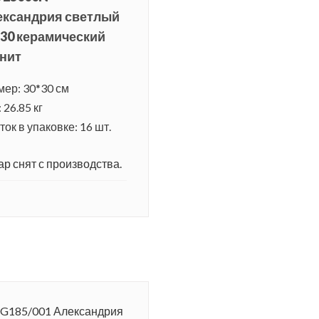
ександрия светлый
30 керамический
нит
мер: 30*30 см
 26.85 кг
ок в упаковке: 16 шт.
ар снят с производства.