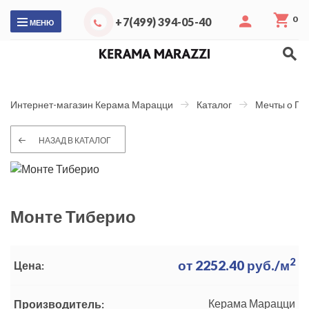
0
+7(499) 394-05-40
МЕНЮ
Интернет-магазин Керама Марацци
Каталог
Мечты о Па
НАЗАД В КАТАЛОГ
Монте Тиберио
2
от
2252.40
руб./м
Цена:
Керама Марацци
Производитель: