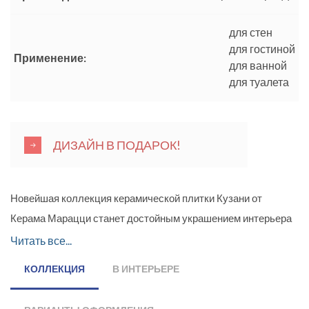
для стен
для гостиной
Применение:
для ванной
для туалета
ДИЗАЙН В ПОДАРОК!
Новейшая коллекция керамической плитки Кузани от
Керама Марацци станет достойным украшением интерьера
любого помещения. В коллекции представлен материал для
Читать все...
отделки стен «под ткань». Матовая поверхность и тканевая
КОЛЛЕКЦИЯ
В ИНТЕРЬЕРЕ
фактура в сочетании с твёрдой и прочной структурой делают
отделочный материал универсальным, уместным в разных