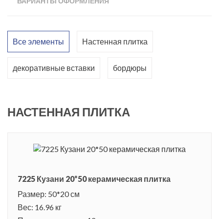
ВАРИАНТЫ ОФОРМЛЕНИЯ
по стилю интерьерах. Плиты для стен прямоугольной
формы, размером 20 x 50 см. Керамические поверхности
декорированы тканевыми узорами. Цветовая гамма
Все элементы
Настенная плитка
содержит различные оттенки бежевого цвета. Стоит
обратить внимание, что в зависимости от освещения плитка
декоративные вставки
бордюры
будет смотреться по-разному. Рельефные бордюры и
карандаши помогут соединить материал при укладке, или
выделить определенные зоны. Коллекция Кузани стойка к
НАСТЕННАЯ ПЛИТКА
воздействию химических веществ, не меняет цвет и имеет
хорошую прочность.
Палаццо Кузани - это историческое здание в известном
миланском районе Брера. Прекрасно декорированный
7225 Кузани 20*50 керамическая плитка
дворец был возведен в 17 веке. Белоснежный фасад здания
Размер: 50*20 см
украшен пилястрами и искусной лепниной. Особое
Вес: 16.96 кг
восхищение вызывают роскошные залы, оформленные в