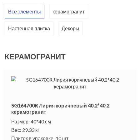
декоры и вставки создают торжественную и царственную
Все элементы
керамогранит
обстановку, заряжающую радостью и теплом. Благодаря
современным технологиям производителю удалось
Настенная плитка
Декоры
визуально увеличить глубину глянцевой поверхности, на
которой создается непередаваемая игра света и тени, и
добиться ярких переливов оттенков на благородной
КЕРАМОГРАНИТ
керамике, напоминающих мягкое свечение натурального
мрамора.
Серия керамики получила свое название в честь дворца
Паласио-де-Лирия, построенного в неоклассическом стиле.
Это величественное здание, принадлежащие древнему роду
SG164700R Лирия коричневый 40,2*40,2
герцогов Альба, по праву считается лучшим архитектурным
керамогранит
строением испанской столицы после Королевского дворца.
Размер: 40*40 см
Окружающие Паласио-де-Лирия сады относят к шедеврам
Вес: 29.33 кг
Плиток в упаковке: 10 шт.
мирового ландшафтного искусства.