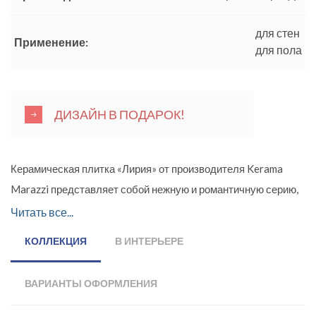
для стен
Применение:
для пола
ДИЗАЙН В ПОДАРОК!
Керамическая плитка «Лирия» от производителя Kerama
Marazzi представляет собой нежную и романтичную серию,
предназначенную для создания изысканного и
Читать все...
эксклюзивного интерьера. Дизайнеры компании подготовили
КОЛЛЕКЦИЯ
В ИНТЕРЬЕРЕ
невероятно красивую коллекцию керамики, имитирующую
мрамор. В цветовой палитре представлены только бежевые
ВАРИАНТЫ ОФОРМЛЕНИЯ
и коричневые оттенки. Формат глянцевой настенной плитки –
15х40 см, для пола – 40,2х40,2 см. Тщательно продуманные