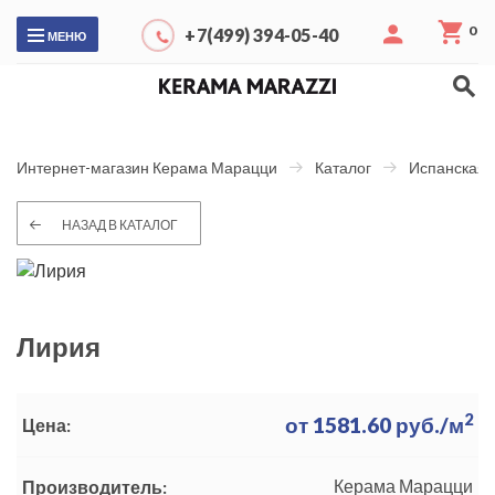
0
+7(499) 394-05-40
МЕНЮ
Интернет-магазин Керама Марацци
Каталог
Испанская 
НАЗАД В КАТАЛОГ
Лирия
2
от
1581.60
руб./м
Цена:
Керама Марацци
Производитель: