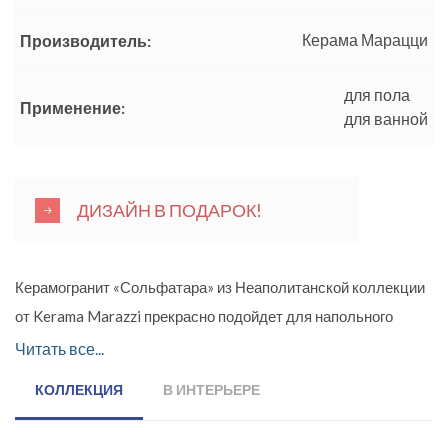
Керама Марацци
Производитель:
для пола
Применение:
для ванной
ДИЗАЙН В ПОДАРОК!
Керамогранит «Сольфатара» из Неаполитанской коллекции
от Kerama Marazzi прекрасно подойдет для напольного
покрытия любого помещения, даже совсем небольшого и с
Читать все...
плохим освещением. Поверхность керамогранита,
КОЛЛЕКЦИЯ
В ИНТЕРЬЕРЕ
имитирующая цементную плитку, позволит визуально
увеличить объем комнаты, сделав ее эффектнее и светлее.