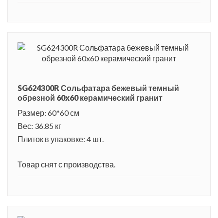
природной зоне Флегрейских полей. Этому вулкану уже
более трех тысяч лет, и он до сих пор действующий.
Периодически через трещины кратера выходят водяной пар
и горячий сернистый газ. Местность вблизи вулкана
считается музеем под открытым небом и ежегодно
привлекает множество путешественников и туристов со
SG624300R Сольфатара бежевый темный
всего мира. Известно, что в средние века эти территории
обрезной 60x60 керамический гранит
пользовались спросом у аристократии со всей Европы, они
Размер: 60*60 см
съезжались сюда, чтобы пройти лечебные процедуры в
Вес: 36.85 кг
термальных водах, специальных колодцах и печах в гротах
Плиток в упаковке: 4 шт.
вулкана.
Товар снят с производства.