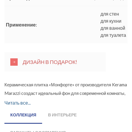
для стен
для кухни
Применение:
для ванной
для туалета
ДИЗАЙН В ПОДАРОК!
Керамическая плитка «Монфорте» от производителя Kerama
Marazzi создаст идеальный фон для современной комнаты,
наполненной уютом и элегантностью. Белая керамика серии
Читать все...
с гладкой поверхностью предложена в двух форматах:
КОЛЛЕКЦИЯ
В ИНТЕРЬЕРЕ
40х120 и 20х120 см. Производитель рекомендует
использовать с коллекцией «Монфорте» облицовочный