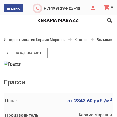
0
+7(499) 394-05-40
МЕНЮ
Интернет-магазин Керама Марацци
Каталог
Большие ф
НАЗАД В КАТАЛОГ
Грасси
2
от
2343.60
руб./м
Цена:
Керама Марацци
Производитель: