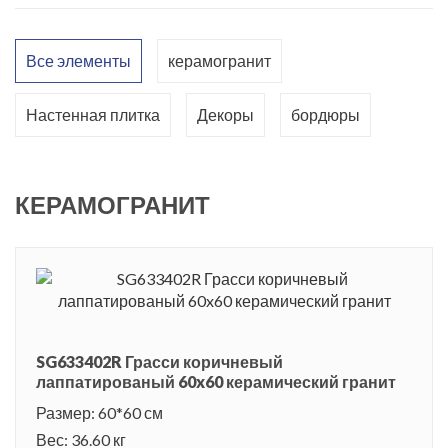
коричневый. Весь облицовочный материал имеет обрезные
края, что позволяет создать эффект монолитности.
Все элементы
керамогранит
Поверхность плит покрыта глазурью Кристаллина, которая
способствует защите от образования пятен в процессе
Настенная плитка
Декоры
бордюры
эксплуатации керамики и повышает ее визуальную
привлекательность. Также в серии представлена широкая
линейка декоративных элементов: декоры и бордюры с
КЕРАМОГРАНИТ
растительным орнаментом, а также мозаичные декоры,
стилизованные под диагональную и линейную раскладку.
Венеция - один из красивейших городов мира, он славится
своим удивительным расположением на воде, живописной
природой, архитектурными и историческими памятниками.
SG633402R Грасси коричневый
Город разделен на две части большим каналом, на берегах
лаппатированый 60x60 керамический гранит
которого стоят роскошные дворцы и замки. Грасси -
Размер: 60*60 см
величественный дворец, построенный в классическом
Вес: 36.60 кг