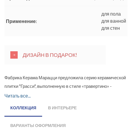
для пола
для ванной
Применение:
для стен
ДИЗАЙН В ПОДАРОК!
Фабрика Керама Марацци предложила серию керамической
плитки "Грасси", выполненную в стиле «травертино» -
имитации природного камня. Травертин - это горная порода,
Читать все...
имеющая сходство с мрамором, и уже на протяжении двух
КОЛЛЕКЦИЯ
В ИНТЕРЬЕРЕ
тысяч лет камень считается престижным облицовочным
материалом. В серии представлены три цветовых варианта
ВАРИАНТЫ ОФОРМЛЕНИЯ
настенной плитки и керамогранита: серый, светлый и