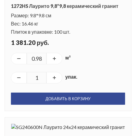
1272HS Лаурито 9,8*9,8 керамический гранит
Коллекция получила название в честь одноименного
Размер: 9.8*9.8 см
небольшого поселения деревенского типа – Лаурито,
Вес: 16.46 кг
находящегося в провинции Солерно. Первые упоминания о
Плиток в упаковке: 100 шт.
поселении относятся к X веку. Лаурито окружен высокими
1 381.20 руб.
горами, а местные жители уютной бухточки живут
размеренно и тихо. Крайне редко здесь появляются туристы,
м²
так как редко можно встретить в путеводителях чудесный
пляж на Амальфийском побережье. Лаурито называют
упак.
«настоящей Италией». Старинные церкви, крошечные дома,
магазинчики и кафе – везде комфортно и ухоженно.
Расположение Лаурито просто необыкновенное – кажется,
ДОБАВИТЬ В КОРЗИНУ
что можно дотянуться рукой до облаков. Здесь чистые
пляжи, ласковый ветер, лазурная вода и удивительная
природа, очаровывающая и надолго запоминающаяся
путешественникам. Сами итальянцы сравнивают это место