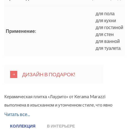
для пола
для кухни
для гостиной
Применение:
для стен
для ванной
для туалета
ДИЗАЙН В ПОДАРОК!
Керамическая плитка «Лаурито» от Kerama Marazzi
выполнена в изысканном и утонченном стиле, что явно
придется по вкусу домовладельцам и гостям помещения.
Читать все...
Коллекция предназначена для облицовки кухни, гостиной и
КОЛЛЕКЦИЯ
В ИНТЕРЬЕРЕ