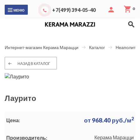
0
+7(499) 394-05-40
МЕНЮ
Интернет-магазин Керама Марацци
Каталог
Неаполитан
НАЗАД В КАТАЛОГ
Лаурито
2
от
968.40
руб./м
Цена:
Керама Марацци
Производитель: