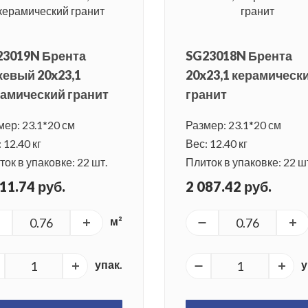
23019N Брента
SG23018N Брента
евый 20x23,1
20x23,1 керамическ
амический гранит
гранит
мер: 23.1*20 см
Размер: 23.1*20 см
 12.40 кг
Вес: 12.40 кг
ок в упаковке: 22 шт.
Плиток в упаковке: 22 ш
11.74 руб.
2 087.42 руб.
м²
упак.
у