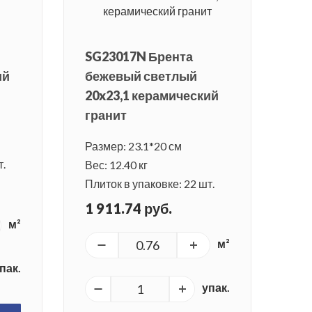
SG23017N Брента
ий
бежевый светлый
20x23,1 керамический
гранит
Размер: 23.1*20 см
т.
Вес: 12.40 кг
Плиток в упаковке: 22 шт.
1 911.74 руб.
м²
м²
пак.
упак.