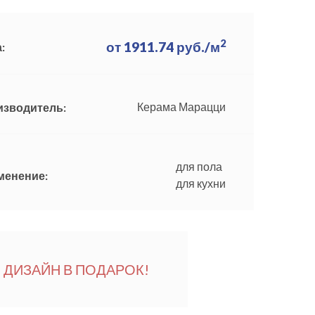
2
от
1911.74
руб./м
:
Керама Марацци
изводитель:
для пола
менение:
для кухни
ДИЗАЙН В ПОДАРОК!