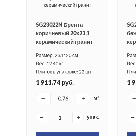
SG23022N Брента
SG
коричневый 20x23,1
беж
керамический гранит
кер
Размер: 23.1*20 см
Раз
Вес: 12.40 кг
Вес:
Плиток в упаковке: 22 шт.
Плит
1 911.74 руб.
1 9
м²
упак.