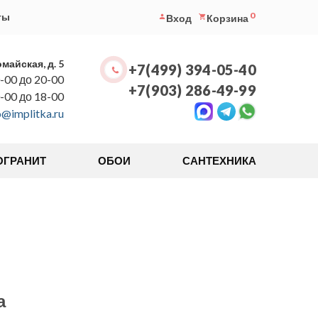
0
ты
Вход
Корзина
омайская, д. 5
+7(499) 394-05-40
-00 до 20-00
+7(903) 286-49-99
0-00 до 18-00
o@implitka.ru
ОГРАНИТ
ОБОИ
САНТЕХНИКА
а