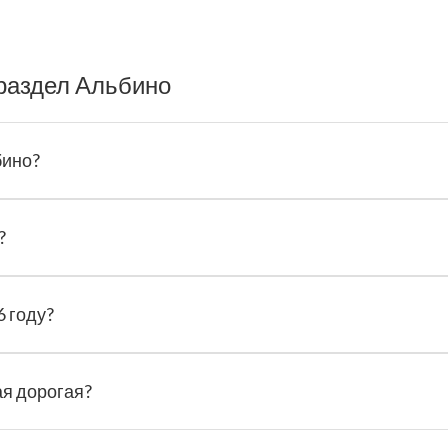
раздел Альбино
бино?
?
6 году?
ая дорогая?