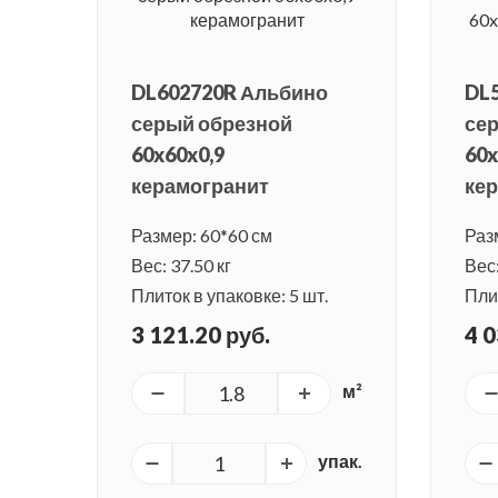
DL602720R Альбино
DL
серый обрезной
се
60x60x0,9
60x
керамогранит
ке
Размер: 60*60 см
Раз
Вес: 37.50 кг
Вес:
Плиток в упаковке: 5 шт.
Плит
3 121.20 руб.
4 0
м²
упак.