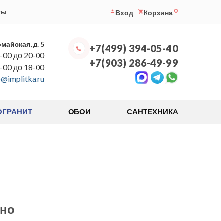
0
ты
Вход
Корзина
омайская, д. 5
+7(499) 394-05-40
-00 до 20-00
+7(903) 286-49-99
0-00 до 18-00
o@implitka.ru
ОГРАНИТ
ОБОИ
САНТЕХНИКА
но