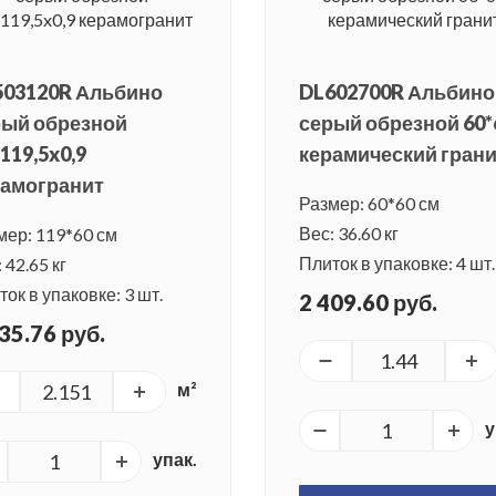
503120R Альбино
DL602700R Альбино
рый обрезной
серый обрезной 60*
119,5x0,9
керамический гран
рамогранит
Размер: 60*60 см
Вес: 36.60 кг
мер: 119*60 см
Плиток в упаковке: 4 шт.
 42.65 кг
ок в упаковке: 3 шт.
2 409.60 руб.
35.76 руб.
м²
у
упак.