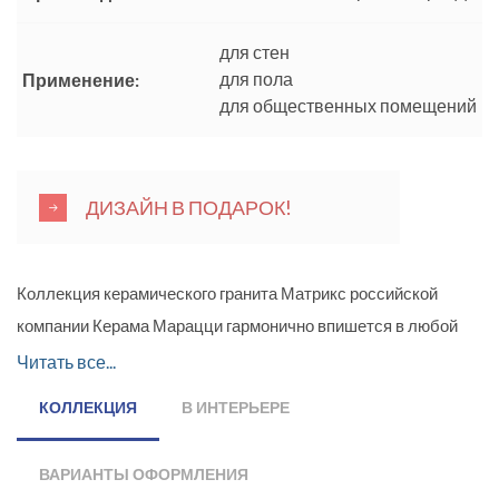
для стен
для пола
Применение:
для общественных помещений
ДИЗАЙН В ПОДАРОК!
Коллекция керамического гранита Матрикс российской
компании Керама Марацци гармонично впишется в любой
интерьер, украшая своим эффектным видом комнаты.
Читать все...
Коллекция включает материал для облицовки стен, пола и
КОЛЛЕКЦИЯ
В ИНТЕРЬЕРЕ
лестниц. Поверхность материала матовая, стилизованная
«под натуральный камень». Для стен предложена плитка-
ВАРИАНТЫ ОФОРМЛЕНИЯ
полотно форматом 29,8 x 39,8 см, состоящая из двенадцати