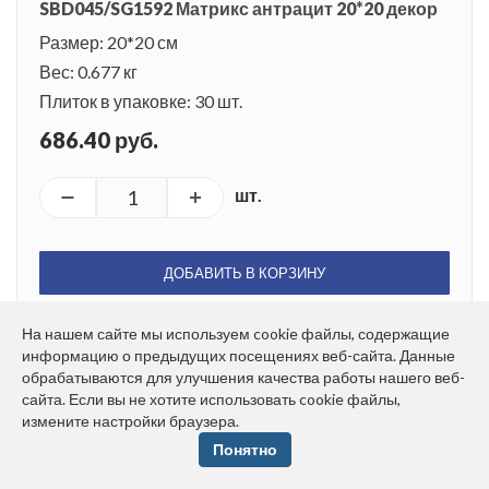
SBD045/SG1592 Матрикс антрацит 20*20 декор
Размер: 20*20 см
Вес: 0.677 кг
Плиток в упаковке: 30 шт.
686.40 руб.
шт.
ДОБАВИТЬ В КОРЗИНУ
На нашем сайте мы используем cookie файлы, содержащие
информацию о предыдущих посещениях веб-сайта. Данные
обрабатываются для улучшения качества работы нашего веб-
сайта. Если вы не хотите использовать cookie файлы,
измените настройки браузера.
SBD044/SG1592 Матрикс антрацит 20*20 декор
Понятно
Размер: 20*20 см