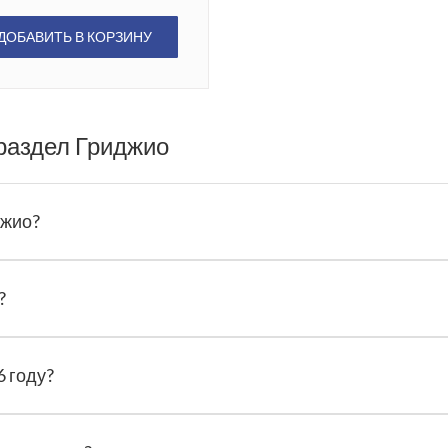
ДОБАВИТЬ В КОРЗИНУ
раздел Гриджио
джио?
?
6 году?