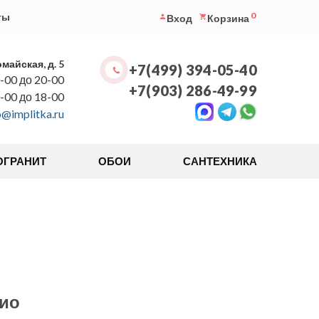
0
ты
Вход
Корзина
омайская, д. 5
+7(499) 394-05-40
-00 до 20-00
+7(903) 286-49-99
0-00 до 18-00
o@implitka.ru
ОГРАНИТ
ОБОИ
САНТЕХНИКА
ио