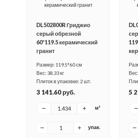
DL502800R Гриджио
DL
серый обрезной
се
60*119.5 керамический
119
гранит
кер
Размер: 119.5*60 см
Раз
Вес: 38.33 кг
Вес:
Плиток в упаковке: 2 шт.
Плит
3 141.60 руб.
5 2
м²
упак.