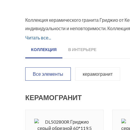
Коллекция керамического гранита Гриджио от К
индивидуальности и неповторимости. Коллекция п
при оформлении больших площадей. Поверхност
Читать все...
переливающимся минеральными вкраплениями и п
КОЛЛЕКЦИЯ
В ИНТЕРЬЕРЕ
современного интерьера. Серый цвет хорошо со
обрезными краями и укладывается таким образо
расцветкой и фактурой, но и высокой прочностью
Все элементы
керамогранит
КЕРАМОГРАНИТ