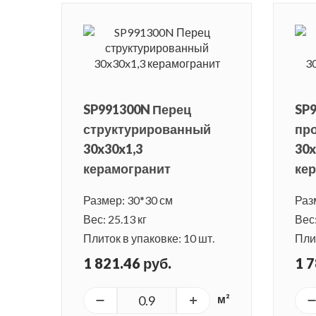
SP991300N Перец
SP
структурированный
пр
30x30x1,3
30x
керамогранит
ке
Размер: 30*30 см
Раз
Вес: 25.13 кг
Вес:
Плиток в упаковке: 10 шт.
Плит
1 821.46 руб.
1 7
м²