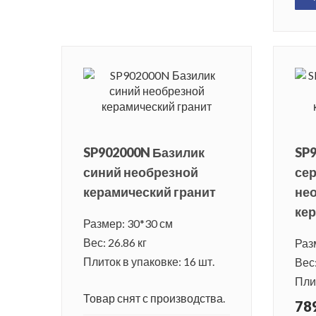
SP902000N Базилик
SP
синий необрезной
се
керамический гранит
не
кер
Размер: 30*30 см
Вес: 26.86 кг
Раз
Плиток в упаковке: 16 шт.
Вес:
Плит
Товар снят с производства.
789