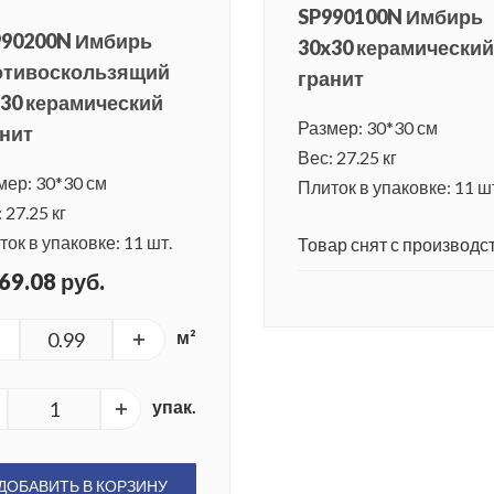
SP990100N Имбирь
990200N Имбирь
30x30 керамический
отивоскользящий
гранит
30 керамический
Размер: 30*30 см
нит
Вес: 27.25 кг
мер: 30*30 см
Плиток в упаковке: 11 ш
 27.25 кг
ок в упаковке: 11 шт.
Товар снят с производст
69.08 руб.
м²
упак.
ДОБАВИТЬ В КОРЗИНУ