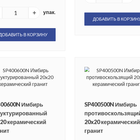
упак.
ДОБАВИТЬ В КОРЗИН
ДОБАВИТЬ В КОРЗИНУ
400600N Имбирь
SP400500N Имбирь
руктурированный
противоскользящи
20 керамический
20x20 керамический
нит
гранит