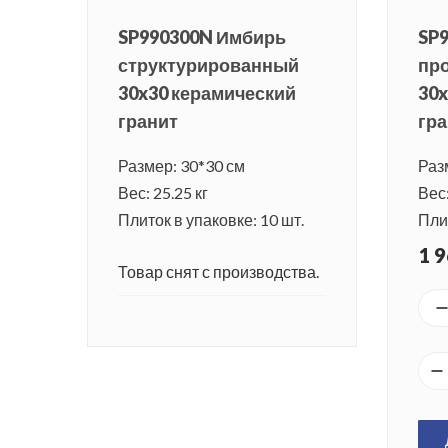
SP990300N Имбирь
SP
структурированный
пр
30x30 керамический
30x
гранит
гра
Размер: 30*30 см
Раз
Вес: 25.25 кг
Вес:
Плиток в упаковке: 10 шт.
Плит
1 9
Товар снят с производства.