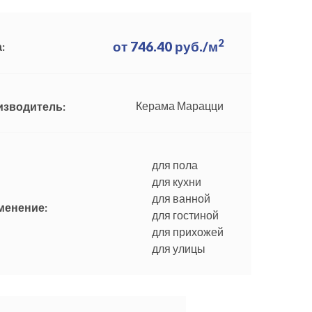
2
от
746.40
руб./м
:
Керама Марацци
изводитель:
для пола
для кухни
для ванной
менение:
для гостиной
для прихожей
для улицы