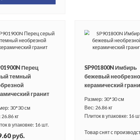
901900N Перец
SP901800N Имбирь
рый темный
бежевый необрезн
обрезной
керамический гран
амический гранит
Размер: 30*30 см
Вес: 26.86 кг
мер: 30*30 см
Плиток в упаковке: 16 ш
 26.86 кг
ок в упаковке: 16 шт.
Товар снят с производст
.60 руб.