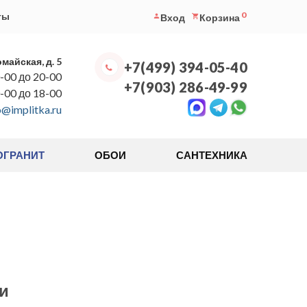
0
ты
Вход
Корзина
омайская, д. 5
+7(499) 394-05-40
-00 до 20-00
+7(903) 286-49-99
0-00 до 18-00
o@implitka.ru
ОГРАНИТ
ОБОИ
САНТЕХНИКА
и