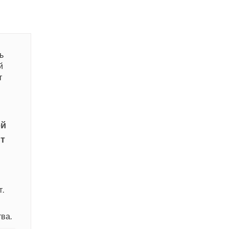
ой
ит
т.
ва.