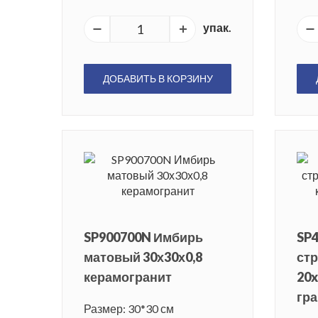
упак.
ДОБАВИТЬ В КОРЗИНУ
SP900700N Имбирь
SP
матовый 30х30х0,8
ст
керамогранит
20x
гра
Размер: 30*30 см