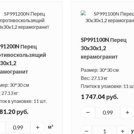
SP991100N Перец
991200N Перец
30x30x1,2
отивоскользящий
керамогранит
30x1,2
Размер: 30*30 см
рамогранит
Вес: 27.13 кг
мер: 30*30 см
Плиток в упаковке: 11 ш
 27.13 кг
1 747.04 руб.
ок в упаковке: 11 шт.
81.20 руб.
м²
у