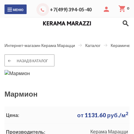
0
+7(499) 394-05-40
МЕНЮ
Интернет-магазин Керама Марацци
Каталог
Керамическ
НАЗАД В КАТАЛОГ
Мармион
2
от
1131.60
руб./м
Цена:
Керама Марацци
Производитель: