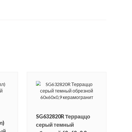
SG632820R Терраццо
л)
серый темный
ый