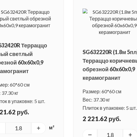
632420R Терраццо
SG632220R (1.8м 5пл
рый светлый
Терраццо коричнев
езной 60x60x0,9
обрезной 60x60x0,9
рамогранит
керамогранит
мер: 60*60 см
Размер: 60*60 см
 37.30 кг
Вес: 37.30 кг
ок в упаковке: 5 шт.
Плиток в упаковке: 5 шт.
21.62 руб.
2 221.62 руб.
м²