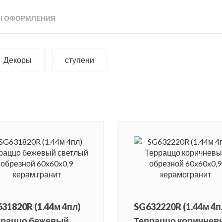
Ы ОФОРМЛЕНИЯ
Декоры
ступени
31820R (1.44м 4пл)
SG632220R (1.44м 4п
рраццо бежевый
Терраццо коричнев