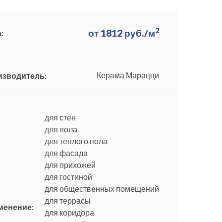
2
от
1812
руб./м
:
Керама Марацци
изводитель:
для стен
для пола
для теплого пола
для фасада
для прихожей
для гостиной
для общественных помещений
для террасы
менение:
для коридора