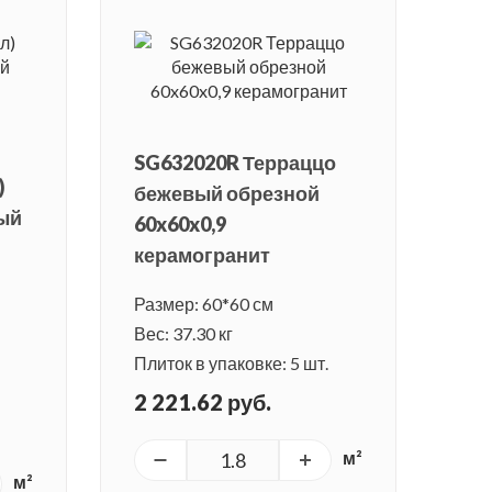
SG632020R Терраццо
)
бежевый обрезной
ый
60x60x0,9
керамогранит
Размер: 60*60 см
Вес: 37.30 кг
Плиток в упаковке: 5 шт.
2 221.62 руб.
м²
м²