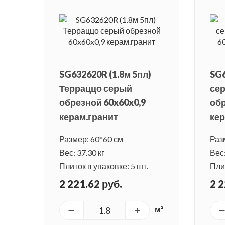
SG632620R (1.8м 5пл)
SG
Терраццо серый
се
обрезной 60x60x0,9
обр
керам.гранит
ке
Размер: 60*60 см
Раз
Вес: 37.30 кг
Вес:
Плиток в упаковке: 5 шт.
Плит
2 221.62 руб.
2 2
м²