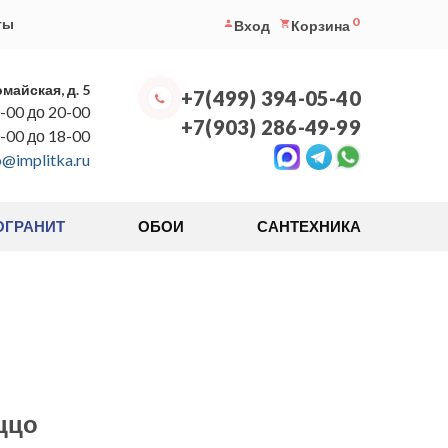
0
ты
Вход
Корзина
омайская, д. 5
+7(499) 394-05-40
-00 до 20-00
+7(903) 286-49-99
0-00 до 18-00
o@implitka.ru
ОГРАНИТ
ОБОИ
САНТЕХНИКА
ццо