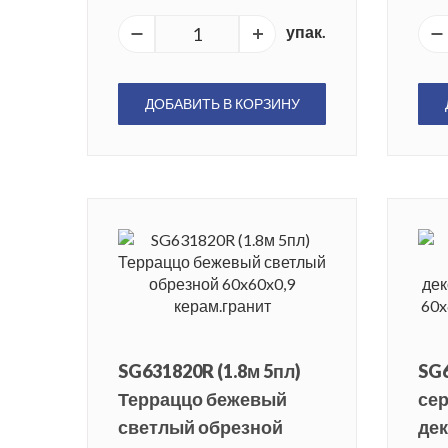
упак.
ДОБАВИТЬ В КОРЗИНУ
SG631820R (1.8м 5пл)
SG
Терраццо бежевый
се
светлый обрезной
де