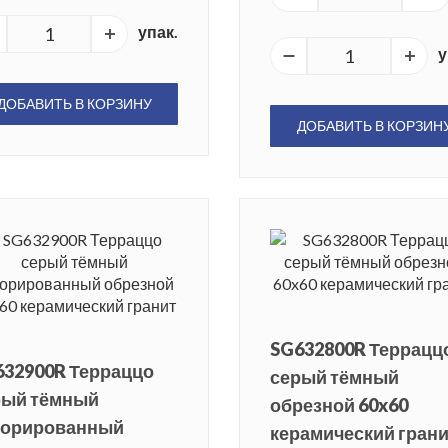
упак.
у
ДОБАВИТЬ В КОРЗИНУ
ДОБАВИТЬ В КОРЗИН
SG632800R Террацц
632900R Терраццо
серый тёмный
рый тёмный
обрезной 60x60
корированный
керамический гран