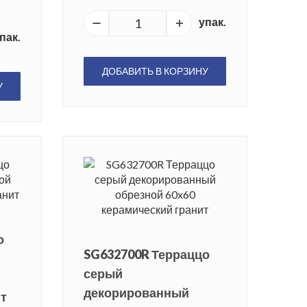
упак.
пак.
ДОБАВИТЬ В КОРЗИНУ
У
о
SG632700R Терраццо
серый
декорированный
ит