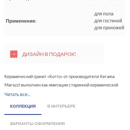
для пола
для гостиной
Применение:
для прихожей
ДИЗАЙН В ПОДАРОК!
Керамический гранит «Котто» от производителя Kerama
Marazzi выполнен как имитация старинной керамической
плитки «котто». В коллекции представлен матовый
Читать все...
облицовочный материал с ректифицированными краями.
КОЛЛЕКЦИЯ
В ИНТЕРЬЕРЕ
Фоновые плиты крупного формата имеют размер 60х60 см.
Благодаря такой форме и торцам при монтаже можно
ВАРИАНТЫ ОФОРМЛЕНИЯ
получить визуально монолитное полотно. Элегантный и