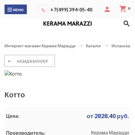
0
+7(499) 394-05-40
МЕНЮ
Интернет-магазин Керама Марацци
Каталог
Испанская 
НАЗАД В КАТАЛОГ
Котто
от
2828.40
руб.
Цена:
Керама Марацци
Производитель: