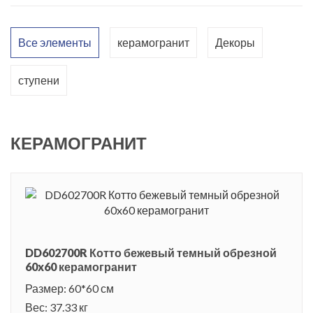
стильный керамогранит предложен в одном оттенке – в
темно-бежевом. В помещении создается атмосфера
Все элементы
керамогранит
Декоры
необыкновенного комфорта и тепла. Дизайнеры компании
подготовили оформленные в стиле «пэчворк» декоры,
ступени
которые гармонично смотрятся на фоне базовой керамики.
Завершают керамический ансамбль фронтальный и угловые
ступени и подступенок.
КЕРАМОГРАНИТ
DD602700R Котто бежевый темный обрезной
60x60 керамогранит
Размер: 60*60 см
Вес: 37.33 кг