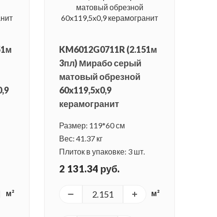
51м
KM6012G0711R (2.151м
3пл) Мирабо серый
матовый обрезной
,9
60x119,5x0,9
керамогранит
Размер: 119*60 см
Вес: 41.37 кг
Плиток в упаковке: 3 шт.
2 131.34 руб.
м²
м²