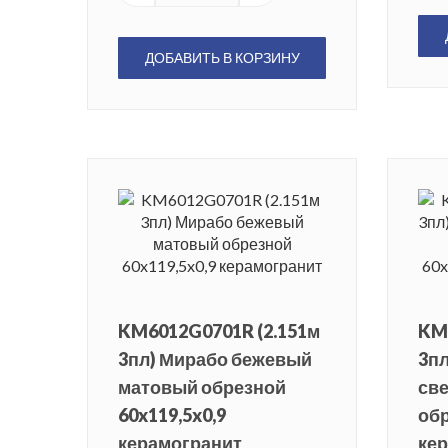
ДОБАВИТЬ В КОРЗИНУ
KM6012G0701R (2.151м
KM
3пл) Мирабо бежевый
3пл
матовый обрезной
св
60x119,5x0,9
обр
керамогранит
ке