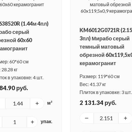
38520R (1.44м 4пл)
KM6012G0721R (2.1
рабо серый
3пл) Мирабо серый
езной 60х60
темный матовый
рамогранит
обрезной 60x119,5x0
мер: 60*60 см
керамогранит
 28.28 кг
Размер: 119*60 см
ок в упаковке: 4 шт.
Вес: 41.37 кг
84.90 руб.
Плиток в упаковке: 3 шт.
2 131.34 руб.
м²
упак.