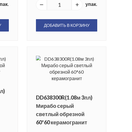
пак.
упак.
У
ДОБАВИТЬ В КОРЗИНУ
л)
DD638300R(1.08м 3пл)
Мирабо серый
светлый обрезной
60*60 керамогранит