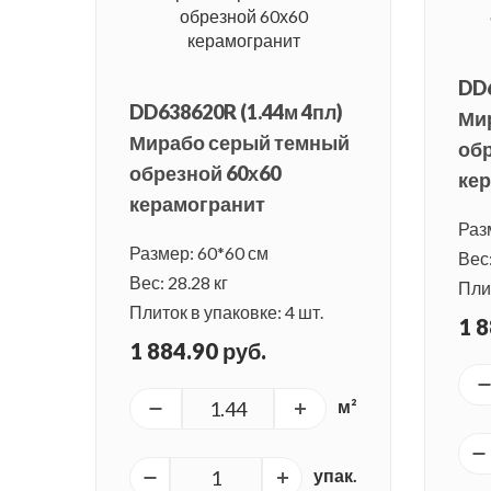
DD6
DD638620R (1.44м 4пл)
Ми
Мирабо серый темный
обр
обрезной 60х60
ке
керамогранит
Раз
Размер: 60*60 см
Вес:
Вес: 28.28 кг
Плит
Плиток в упаковке: 4 шт.
1 8
1 884.90 руб.
м²
упак.