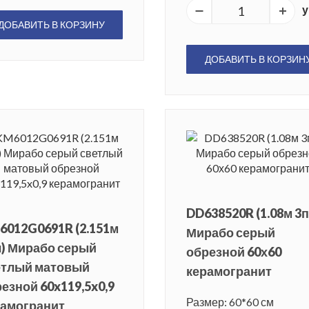
у
ДОБАВИТЬ В КОРЗИНУ
ДОБАВИТЬ В КОРЗИН
DD638520R (1.08м 3п
6012G0691R (2.151м
Мирабо серый
) Мирабо серый
обрезной 60х60
етлый матовый
керамогранит
езной 60x119,5x0,9
Размер: 60*60 см
рамогранит