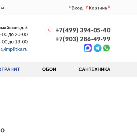
0
ты
Вход
Корзина
омайская, д. 5
+7(499) 394-05-40
-00 до 20-00
+7(903) 286-49-99
0-00 до 18-00
o@implitka.ru
ОГРАНИТ
ОБОИ
САНТЕХНИКА
бо