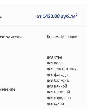
2
от
1420.08
руб./м
:
Керама Марацци
изводитель:
для стен
для пола
для теплого пола
для фасада
для балкона
для ванной
менение:
для гостиной
для коридора
для кухни