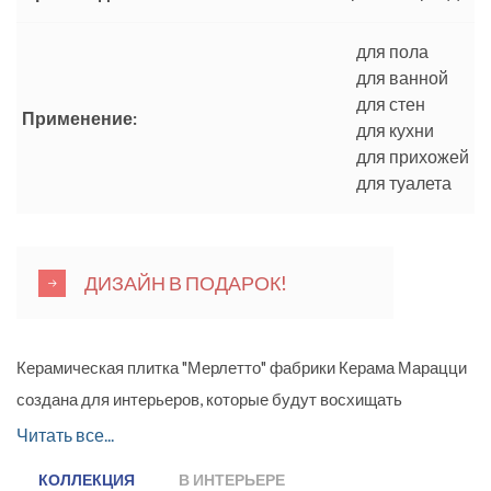
для пола
для ванной
для стен
Применение:
для кухни
для прихожей
для туалета
ДИЗАЙН В ПОДАРОК!
Керамическая плитка "Мерлетто" фабрики Керама Марацци
создана для интерьеров, которые будут восхищать
особенным очарованием и утонченной элегантностью.
Читать все...
Дизайнеры фабрики нашли вдохновение для ее создания в
КОЛЛЕКЦИЯ
В ИНТЕРЬЕРЕ