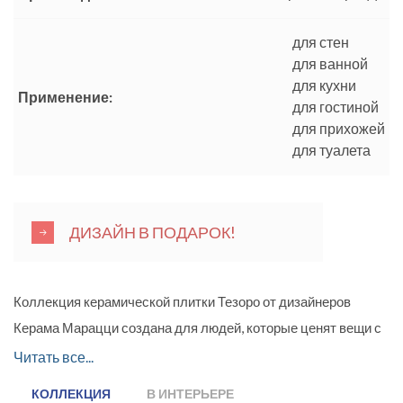
для стен
для ванной
для кухни
Применение:
для гостиной
для прихожей
для туалета
ДИЗАЙН В ПОДАРОК!
Коллекция керамической плитки Тезоро от дизайнеров
Керама Марацци создана для людей, которые ценят вещи с
историей. В коллекции предложен материал для стен с
Читать все...
имитацией состаренного красного кирпича. Если раньше
КОЛЛЕКЦИЯ
В ИНТЕРЬЕРЕ