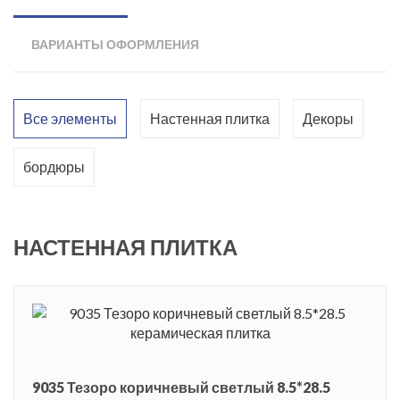
кирпич был любимым материалом в лофте, то сейчас его
можно встретить практически в любом стиле и в любом
ВАРИАНТЫ ОФОРМЛЕНИЯ
помещении. Матовая керамическая плитка предложена в
формате 8,5 x 28,5 см. Ее «сложная» фактура придает
интерьеру неповторимый налет романтики. Также в
Все элементы
Настенная плитка
Декоры
коллекцию входят декоры с металлизированным
орнаментом двух видов, и плитка, оформленная в стиле арт.
бордюры
Очень эффектно с кирпичной кладкой смотрятся
предложенные карандаши, сделанные «под состаренное
дерево». Интерьер непременно будет впечатлять
НАСТЕННАЯ ПЛИТКА
сочетанием базовой плитки и декоративных элементов. Уже
только одной кирпичной стены достаточно, чтобы сделать
пространство необычным и ярким.
Сала дель Тезоро - один из залов замка Сфорца, где когда-то
хранил свои сокровища его владелец герцог Людовико Моро.
9035 Тезоро коричневый светлый 8.5*28.5