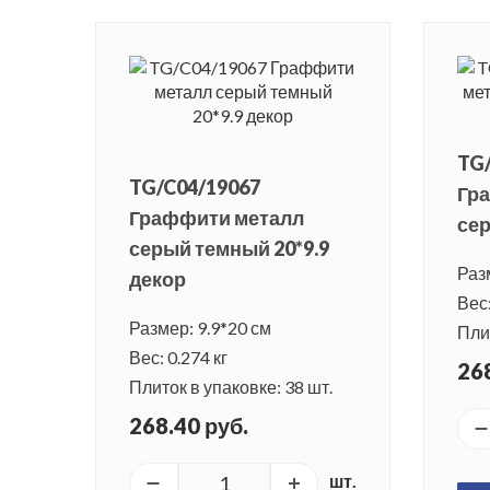
TG
TG/C04/19067
Гр
Граффити металл
сер
серый темный 20*9.9
Раз
декор
Вес:
Размер: 9.9*20 см
Плит
Вес: 0.274 кг
268
Плиток в упаковке: 38 шт.
268.40 руб.
шт.