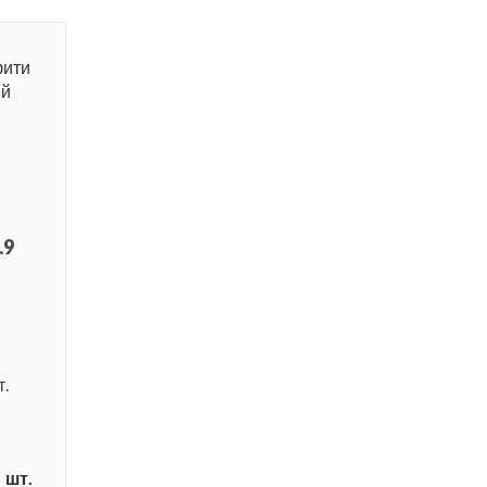
.9
т.
шт.