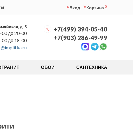
0
ты
Вход
Корзина
омайская, д. 5
+7(499) 394-05-40
-00 до 20-00
+7(903) 286-49-99
0-00 до 18-00
o@implitka.ru
ОГРАНИТ
ОБОИ
САНТЕХНИКА
фити