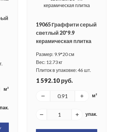
рый
19065 Граффити серый
светлый 20*9.9
керамическая плитка
Размер: 9.9*20 см
Вес: 12.73 кг
т.
Плиток в упаковке: 46 шт.
1 592.10 руб.
м²
м²
пак.
упак.
У