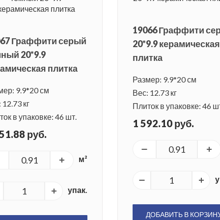
19066 Граффити се
067 Граффити серый
20*9.9 керамическая
ный 20*9.9
плитка
амическая плитка
Размер: 9.9*20 см
мер: 9.9*20 см
Вес: 12.73 кг
 12.73 кг
Плиток в упаковке: 46 ш
ок в упаковке: 46 шт.
1 592.10 руб.
51.88 руб.
м²
у
упак.
ДОБАВИТЬ В КОРЗИН