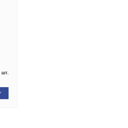
шт.
У