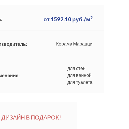
2
от
1592.10
руб./м
:
Керама Марацци
изводитель:
для стен
для ванной
менение:
для туалета
ДИЗАЙН В ПОДАРОК!