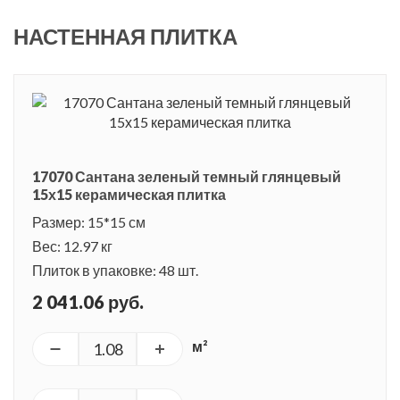
орнамента и позволяет создать красивое декоративное
НАСТЕННАЯ ПЛИТКА
панно. Оно может выступить акцентом в интерьере,
зонировать его, или полностью заполнить пространство.
На севере Мадейры есть небольшой поселок Сантана,
который буквально утопает в зелени природных лесов.
Большое количество туристов не прочь отдохнуть здесь от
17070 Сантана зеленый темный глянцевый
забот и волнений больших городов, а местные жители
15х15 керамическая плитка
радушно принимают долгожданных гостей.
Размер: 15*15 см
Вес: 12.97 кг
Плиток в упаковке: 48 шт.
2 041.06 руб.
м²