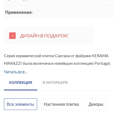
Применение:
ДИЗАЙН В ПОДАРОК!
Серия керамической плитки Сантана от фабрики KERAMA
MARAZZI была включена в новейшую коллекцию Portugal.
Это прекрасный выбор для оформления кухни или ванной
Читать все...
комнаты. Всё богатство оттенков зелёного цвета наполнит
КОЛЛЕКЦИЯ
В ИНТЕРЬЕРЕ
интерьер сочными красками тропического леса. Базовая
плитка однотонная, глянцевая, темно-зеленого насыщенного
цвета. Она дополняется декорами с нарисованными
Все элементы
Настенная плитка
Декоры
тропическими листьями. Небольшой (15*15 см) формат
плитки хорошо сочетается с крупными элементами