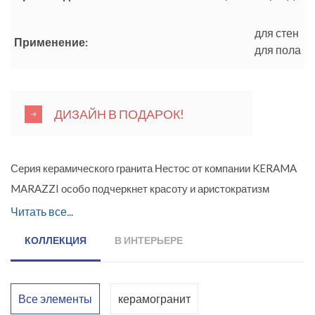
для стен
Применение:
для пола
ДИЗАЙН В ПОДАРОК!
Серия керамического гранита Нестос от компании KERAMA
MARAZZI особо подчеркнет красоту и аристократизм
классических интерьеров. В ней представлен уникальный
Читать все...
керамогранит с искусной имитацией греческого мрамора. Он
КОЛЛЕКЦИЯ
В ИНТЕРЬЕРЕ
отличается особенным рисунком поверхности – тонкие
графические линии идут параллельно друг другу и создают
эффект древесного спила.
Все элементы
керамогранит