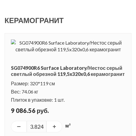
Цветовая гамма серии светлая, серовато-бежевая. Такой
цвет давно держит лидирующие позиции в дизайне. Он
КЕРАМОГРАНИТ
универсален, и при дополнении аксессуарами способен
быстро меняться и создавать новый вид интерьера. МАКСИ
формат плитки 119,5x320 см с обрезными краями особенно
популярен в настоящее время и востребован для больших
пространств, где раскрываются главные его достоинства.
SG074900R6 Surface Laboratory/Нестос серый
светлый обрезной 119,5x320x0,6 керамогранит
Размер: 320*119 см
Вес: 74.06 кг
Плиток в упаковке: 1 шт.
9 086.56 руб.
м²