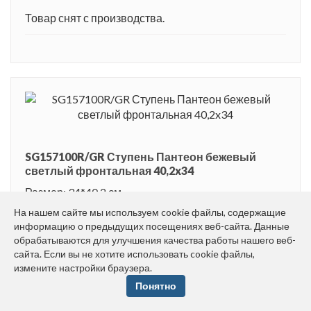
Товар снят с производства.
SG157100R/GR Ступень Пантеон бежевый
светлый фронтальная 40,2x34
Размер: 34*40.2 см
Вес: 3.215 кг
На нашем сайте мы используем cookie файлы, содержащие
информацию о предыдущих посещениях веб-сайта. Данные
Плиток в упаковке: 4 шт.
обрабатываются для улучшения качества работы нашего веб-
сайта. Если вы не хотите использовать cookie файлы,
Товар снят с производства.
измените настройки браузера.
Понятно