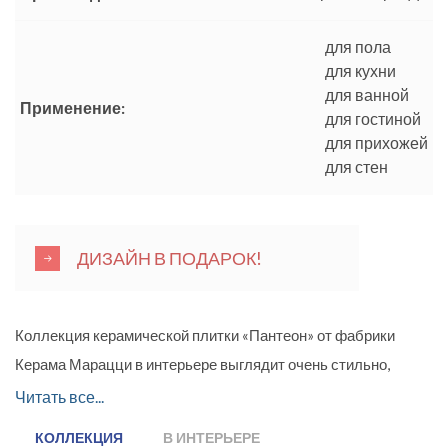
для пола
для кухни
для ванной
Применение:
для гостиной
для прихожей
для стен
ДИЗАЙН В ПОДАРОК!
Коллекция керамической плитки «Пантеон» от фабрики
Керама Марацци в интерьере выглядит очень стильно,
изысканно и позволяет воплотить самые различные
Читать все...
дизайнерские решения. Имитация натурального камня
КОЛЛЕКЦИЯ
В ИНТЕРЬЕРЕ