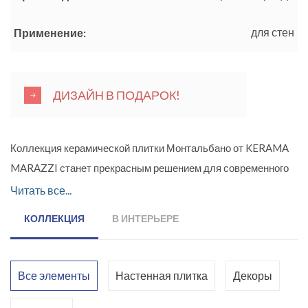
для стен
Применение:
ДИЗАЙН В ПОДАРОК!
Коллекция керамической плитки Монтальбано от KERAMA
MARAZZI станет прекрасным решением для современного
интерьера в классическом стиле. Своим название коллекция
Читать все...
обязана живописной местности на западе Флоренции. Там
КОЛЛЕКЦИЯ
В ИНТЕРЬЕРЕ
бесконечно можно любоваться оливковыми рощами,
зелеными кипарисами и золотыми виноградными гроздьями,
блестящими на солнце.
Все элементы
Настенная плитка
Декоры
Плитка серии Монтальбано имеет форму кирпича. Это