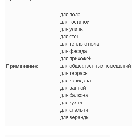
для пола
для гостиной
для улицы
для стен
для теплого пола
для фасада
для прихожей
для общественных помещений
Применение:
для террасы
для коридора
для ванной
для балкона
для кухни
для спальни
для веранды