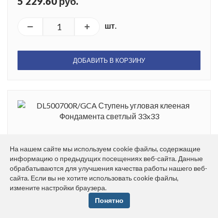
5 229.60 руб.
шт.
ДОБАВИТЬ В КОРЗИНУ
DL500700R/GCA Ступень угловая клееная
На нашем сайте мы используем cookie файлы, содержащие
Фондамента светлый 33x33
информацию о предыдущих посещениях веб-сайта. Данные
обрабатываются для улучшения качества работы нашего веб-
Размер: 33*33 см
сайта. Если вы не хотите использовать cookie файлы,
Вес: 3.695 кг
измените настройки браузера.
Плиток в упаковке: 4 шт.
Понятно
5 360.40 руб.