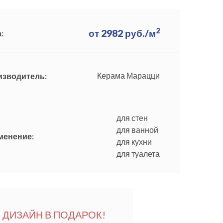
2
от
2982
руб./м
:
Керама Марацци
изводитель:
для стен
для ванной
менение:
для кухни
для туалета
ДИЗАЙН В ПОДАРОК!