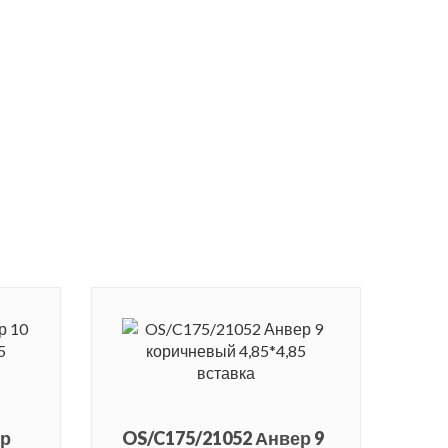
ер
OS/C175/21052 Анвер 9