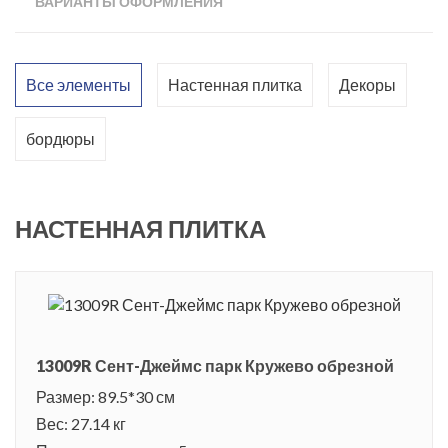
ВАРИАНТЫ ОФОРМЛЕНИЯ
использовании керамики с обрезными краями создается
иллюзия монолитной поверхности. Помещение,
оформленное плиткой Сент-Джеймс парк, производит такое
Все элементы
Настенная плитка
Декоры
впечатление, как будто на стенах дорогая кружевная ткань и
роскошные тисненые обои в цветах. Красивая мозаика в тон
бордюры
основной плитки дополнит дизайн ванной комнаты. Такой
интерьер привлекает своей нежностью и легкостью, дарит
спокойствие и позволяет забыть о суете повседневной
НАСТЕННАЯ ПЛИТКА
жизни.
Сент-Джеймс - самый старый Королевский парк в Лондоне.
Недалеко от него находится Министерство иностранных дел
Великобритании и Букингемский дворец. Это великолепный
13009R Сент-Джеймс парк Кружево обрезной
парк в самом сердце Британской столицы с огромными
Размер: 89.5*30 см
вековыми деревьями, водоемами и множеством красивых
Вес: 27.14 кг
птиц и белок. По приказу короля Генриха VIII в этой