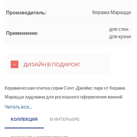
Керама Марацци
Производитель:
для стен
Применение:
для кухни
ДИЗАЙН В ПОДАРОК!
Керамическая плитка серии Сент-Джеймс парк от Керама
Марацци задумана для роскошного оформления ванной
комнаты. Светлые тона керамической плитки с красочными
Читать все...
вкраплениями способны произвести потрясающий эффект.
КОЛЛЕКЦИЯ
В ИНТЕРЬЕРЕ
В серии представлена глянцевая настенная плитка с
обрезными краями под кружево и цветочным принтом. При