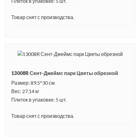
Плиток в упаковке: 5 шт.
местности был построен дворец Сент-Джеймс, и вокруг него
разбили парковую зону. В течение нескольких веков дворец
Товар снят с производства.
менял своих монархов и каждый вносил свой вклад в его
обустройство. На территории парка открыли зоопарк, а
зверей и птиц привезли из разных уголков мира. Его
старались сделать подобием Версальских садов. В начале
18 века парк пришел в плачевное состояние. Но через
небольшое время его снова превратили в чудесное
13008R Сент-Джеймс парк Цветы обрезной
романтическое место. В современном парке очень уютно и
Размер: 89.5*30 см
красиво, повсюду изумрудные газоны, клумбы с
Вес: 27.14 кг
благоухающими цветами, фигурно подстриженные
Плиток в упаковке: 5 шт.
кустарники, причудливые фонтанчики и резные беседки для
отдыха.
Товар снят с производства.