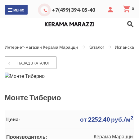
0
+7(499) 394-05-40
МЕНЮ
Интернет-магазин Керама Марацци
Каталог
Испанская 
НАЗАД В КАТАЛОГ
Монте Тиберио
2
от
2252.40
руб./м
Цена:
Керама Марацци
Производитель: