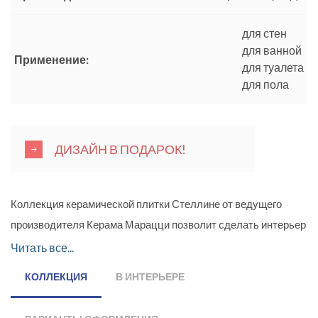
для стен
для ванной
Применение:
для туалета
для пола
ДИЗАЙН В ПОДАРОК!
Коллекция керамической плитки Стеллине от ведущего
производителя Керама Марацци позволит сделать интерьер
стильным, красивым, эстетичным и сбалансированным. В
Читать все...
коллекции представлен материал для оформления стен и
КОЛЛЕКЦИЯ
В ИНТЕРЬЕРЕ
пола, стилизованный «под натуральный мрамор». Плитка
для стен выполнена в форме прямоугольника размером 20 x