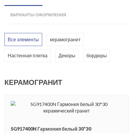
всегда остается на вершине моды. Элегантная коллекция
предназначена для оформления ванной комнаты. Данная
ВАРИАНТЫ ОФОРМЛЕНИЯ
серия представлена гладкой плиткой и плиткой с
рельефным флористическим рисунком. Благодаря
рельефной керамике помещение наполняется
Все элементы
керамогранит
неповторимым очарованием, яркостью и объемом, а
неровности и дефекты становятся практически
Настенная плитка
Декоры
бордюры
незаметными. Матовая керамическая плитка эффектно
смотрится вместе с декорами с серебристым орнаментом.
Облицовочный материал коллекции «Аджанта» обладает
КЕРАМОГРАНИТ
высокой прочностью, устойчивостью к влаге, механическим
и химическим воздействиям.
Коллекция получила название в честь одноименного
уникального исторического памятника истории индийского
искусства – Аджанта, представляющего собой комплекс
SG917400N Гармония белый 30*30