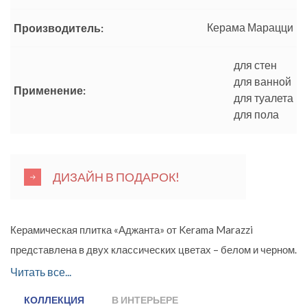
Керама Марацци
Производитель:
для стен
для ванной
Применение:
для туалета
для пола
ДИЗАЙН В ПОДАРОК!
Керамическая плитка «Аджанта» от Kerama Marazzi
представлена в двух классических цветах – белом и черном.
Таким образом, любой интерьер приобретет
Читать все...
респектабельность и стиль. Сочетание черного и белого
КОЛЛЕКЦИЯ
В ИНТЕРЬЕРЕ