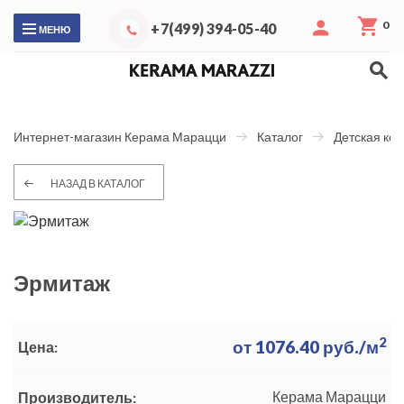
0
+7(499) 394-05-40
МЕНЮ
Интернет-магазин Керама Марацци
Каталог
Детская ко
НАЗАД В КАТАЛОГ
Эрмитаж
2
от
1076.40
руб./м
Цена:
Керама Марацци
Производитель: